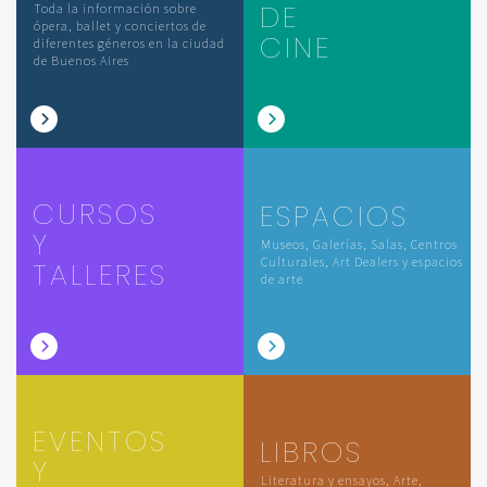
DE
Toda la información sobre
ópera, ballet y conciertos de
CINE
diferentes géneros en la ciudad
de Buenos Aires
CURSOS
ESPACIOS
Y
Museos, Galerías, Salas, Centros
Culturales, Art Dealers y espacios
TALLERES
de arte
EVENTOS
LIBROS
Y
Literatura y ensayos, Arte,