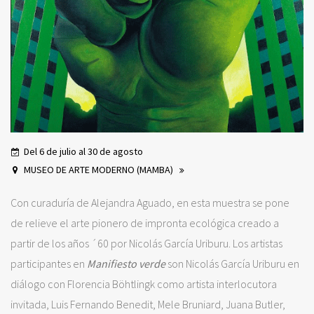
Del 6 de julio al 30 de agosto
MUSEO DE ARTE MODERNO (MAMBA)
Con curaduría de Alejandra Aguado, en esta muestra se pone
de relieve el arte pionero de impronta ecológica creado a
partir de los años ´60 por Nicolás García Uriburu. Los artistas
participantes en
Manifiesto verde
son Nicolás García Uriburu en
diálogo con Florencia Böhtlingk como artista interlocutora
invitada, Luis Fernando Benedit, Mele Bruniard, Juana Butler,