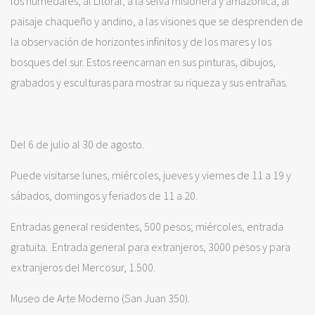
los humedales, al Litoral, a la selva misionera y amazónica, al
paisaje chaqueño y andino, a las visiones que se desprenden de
la observación de horizontes infinitos y de los mares y los
bosques del sur. Estos reencarnan en sus pinturas, dibujos,
grabados y esculturas para mostrar su riqueza y sus entrañas.
Del 6 de julio al 30 de agosto.
Puede visitarse lunes, miércoles, jueves y viernes de 11 a 19 y
sábados, domingos y feriados de 11 a 20.
Entradas general residentes, 500 pesos; miércoles, entrada
gratuita. Entrada general para extranjeros, 3000 pesos y para
extranjeros del Mercosur, 1.500.
Museo de Arte Moderno (San Juan 350).