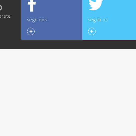
O
erate
seguinos
seguinos