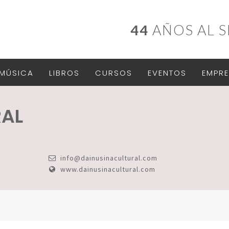
44
AÑOS AL S
MÚSICA
LIBROS
CURSOS
EVENTOS
EMPRE
RAL
info@dainusinacultural.com
www.dainusinacultural.com