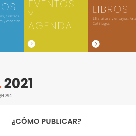
EVENTOS
IOS
LIBROS
Y
las, Centros
Literatura y ensayos, Art
rs y espacios
AGENDA
Catálogos
L
2021
H 294
¿CÓMO PUBLICAR?