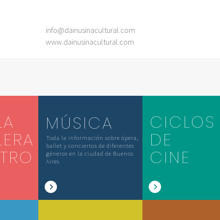
info@dainusinacultural.com
www.dainusinacultural.com
LA
CICLOS
MÚSICA
LERA
DE
Toda la información sobre ópera,
ballet y conciertos de diferentes
ATRO
CINE
géneros en la ciudad de Buenos
Aires