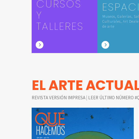
CURSOS
ESPAC
Y
Museos, Galerías, Sa
TALLERES
Culturales, Art Deale
de arte
EL ARTE ACTUA
|
REVISTA VERSIÓN IMPRESA
LEER ÚLTIMO NÚMERO #Q