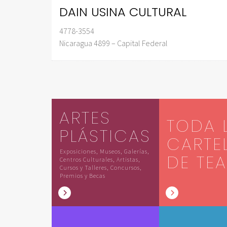
DAIN USINA CULTURAL
4778-3554
Nicaragua 4899 – Capital Federal
ARTES
TODA 
PLÁSTICAS
CARTE
Exposiciones, Museos, Galerías,
DE TE
Centros Culturales, Artistas,
Cursos y Talleres, Concursos,
Premios y Becas