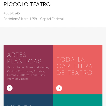
PÍCCOLO TEATRO
4381-0345
Bartolomé Mitre 1259 – Capital Federal
ARTES
TODA LA
PLÁSTICAS
CARTELERA
Exposiciones, Museos, Galerías,
DE TEATRO
Centros Culturales, Artistas,
Cursos y Talleres, Concursos,
Premios y Becas