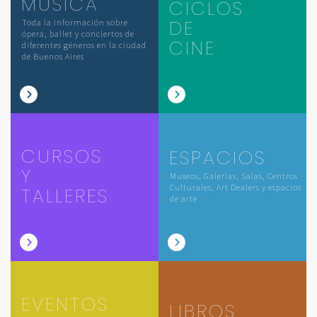
MÚSICA
CICLOS
DE
Toda la información sobre
ópera, ballet y conciertos de
CINE
diferentes géneros en la ciudad
de Buenos Aires
CURSOS
ESPACIOS
Y
Museos, Galerías, Salas, Centros
Culturales, Art Dealers y espacios
TALLERES
de arte
EVENTOS
LIBROS