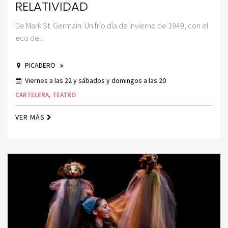
RELATIVIDAD
De Mark St. Germain. Un frío día de invierno de 1949, con el
eco de...
PICADERO
Viernes a las 22 y sábados y domingos a las 20
CARTELERA
,
TEATRO
VER MÁS