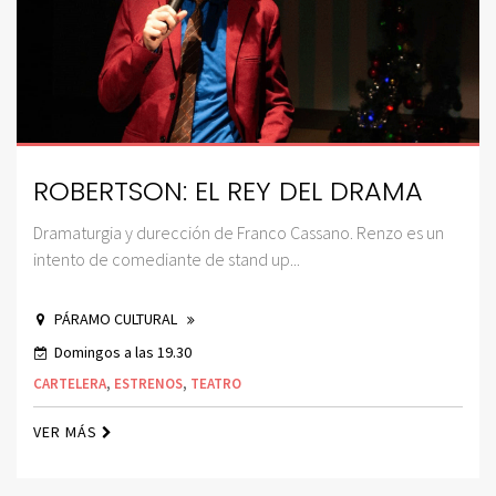
ROBERTSON: EL REY DEL DRAMA
Dramaturgia y durección de Franco Cassano. Renzo es un
intento de comediante de stand up...
PÁRAMO CULTURAL
Domingos a las 19.30
CARTELERA
,
ESTRENOS
,
TEATRO
VER MÁS