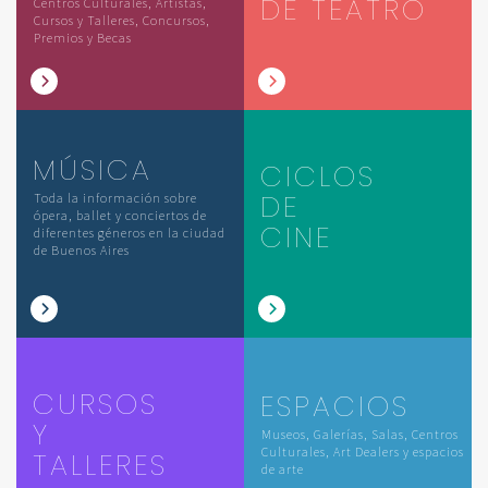
DE TEATRO
Centros Culturales, Artistas,
Cursos y Talleres, Concursos,
Premios y Becas
MÚSICA
CICLOS
DE
Toda la información sobre
ópera, ballet y conciertos de
CINE
diferentes géneros en la ciudad
de Buenos Aires
CURSOS
ESPACIOS
Y
Museos, Galerías, Salas, Centros
Culturales, Art Dealers y espacios
TALLERES
de arte