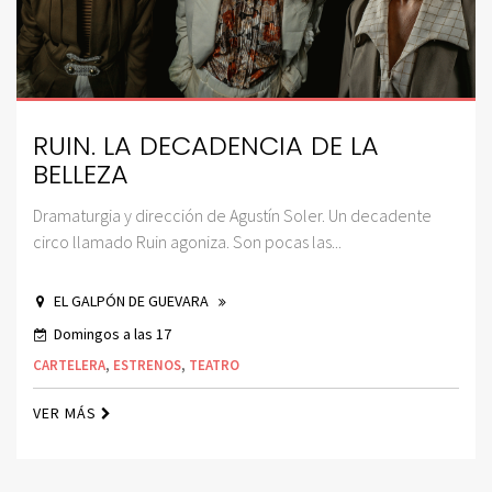
RUIN. LA DECADENCIA DE LA
BELLEZA
Dramaturgia y dirección de Agustín Soler. Un decadente
circo llamado Ruin agoniza. Son pocas las...
EL GALPÓN DE GUEVARA
Domingos a las 17
CARTELERA
,
ESTRENOS
,
TEATRO
VER MÁS