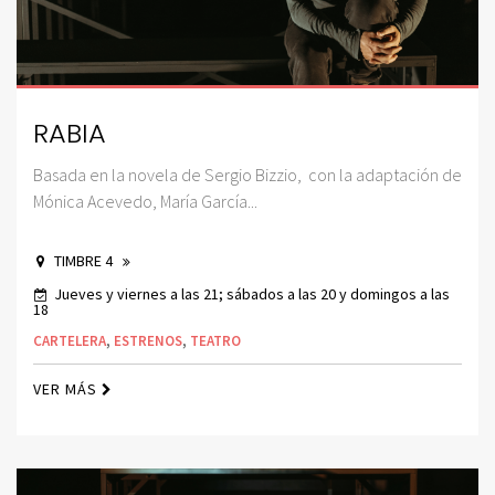
RABIA
Basada en la novela de Sergio Bizzio, con la adaptación de
Mónica Acevedo, María García...
TIMBRE 4
Jueves y viernes a las 21; sábados a las 20 y domingos a las
18
CARTELERA
,
ESTRENOS
,
TEATRO
VER MÁS