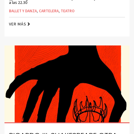
a las 22.30
BALLET Y DANZA
,
CARTELERA
,
TEATRO
VER MÁS