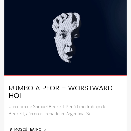
RUMBO A PEOR – WORSTWARD
HO!
Una obra de Samuel Beckett. Penúltimo trabajo de
Beckett, aún no estrenado en Argentina. Se...
MOSCÚ TEATRO