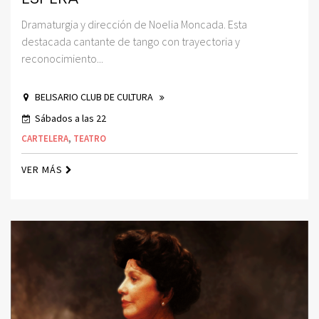
Dramaturgia y dirección de Noelia Moncada. Esta
destacada cantante de tango con trayectoria y
reconocimiento...
BELISARIO CLUB DE CULTURA
Sábados a las 22
CARTELERA
,
TEATRO
VER MÁS