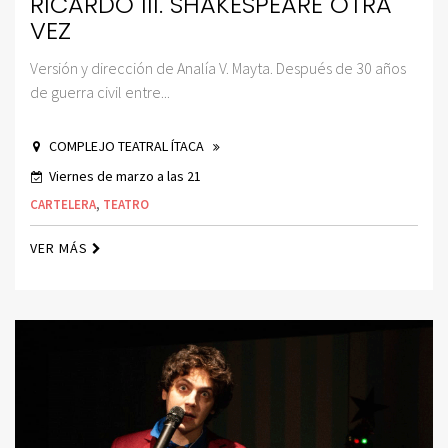
RICARDO III. SHAKESPEARE OTRA
VEZ
Versión y dirección de Analía V. Mayta. Después de 30 años
de guerra civil entre...
COMPLEJO TEATRAL ÍTACA
Viernes de marzo a las 21
CARTELERA
,
TEATRO
VER MÁS