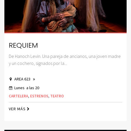
REQUIEM
De Hanoch Levin. Una pareja de ancianos, una joven madre
y un cochero, signados por la...
AREA 623
Lunes a las 20
CARTELERA
,
ESTRENOS
,
TEATRO
VER MÁS