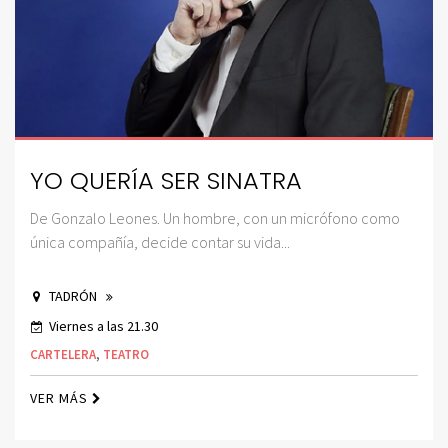
YO QUERÍA SER SINATRA
De Gonzalo Leones. Un hombre, con un micrófono como
única compañía, decide contar su vida...
TADRÓN
Viernes a las 21.30
CARTELERA
,
TEATRO
VER MÁS