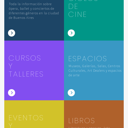
DE
Toda la información sobre
ópera, ballet y conciertos de
CINE
diferentes géneros en la ciudad
de Buenos Aires
CURSOS
ESPACIOS
Y
Museos, Galerías, Salas, Centros
Culturales, Art Dealers y espacios
TALLERES
de arte
EVENTOS
LIBROS
Y
Literatura y ensayos, Arte,