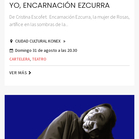
YO, ENCARNACIÓN EZCURRA
De Cristina Escofet. Encarnación Ezcurra, la mujer de Rosas,
artífice en las sombras de la...
CIUDAD CULTURAL KONEX
Domingo 31 de agosto a las 20.30
CARTELERA
,
TEATRO
VER MÁS