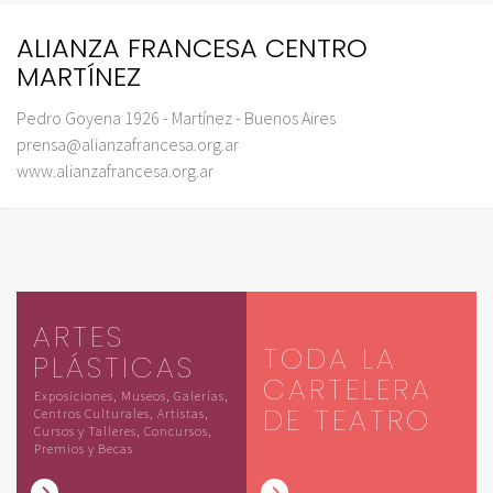
ALIANZA FRANCESA CENTRO
MARTÍNEZ
Pedro Goyena 1926 - Martínez - Buenos Aires
prensa@alianzafrancesa.org.ar
www.alianzafrancesa.org.ar
ARTES
TODA LA
PLÁSTICAS
CARTELERA
Exposiciones, Museos, Galerías,
DE TEATRO
Centros Culturales, Artistas,
Cursos y Talleres, Concursos,
Premios y Becas