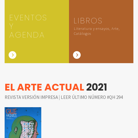
EVENTOS
LIBROS
Y
Literatura y ensayos, Arte,
AGENDA
Catálogos
EL ARTE ACTUAL
2021
|
REVISTA VERSIÓN IMPRESA
LEER ÚLTIMO NÚMERO #QH 294