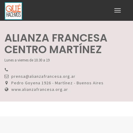
Toggle
navigati
ALIANZA FRANCESA
CENTRO MARTÍNEZ
Lunes a viernes de 10.30 a 19
prensa@alianzafrancesa.org.ar
Pedro Goyena 1926 - Martínez - Buenos Aires
www.alianzafrancesa.org.ar