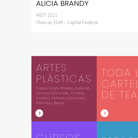
ALICIA BRANDY
4827-1511
Charcas 3149 – Capital Federal
ARTES
TODA 
PLÁSTICAS
CARTE
Exposiciones, Museos, Galerías,
DE TE
Centros Culturales, Artistas,
Cursos y Talleres, Concursos,
Premios y Becas
CURSOS