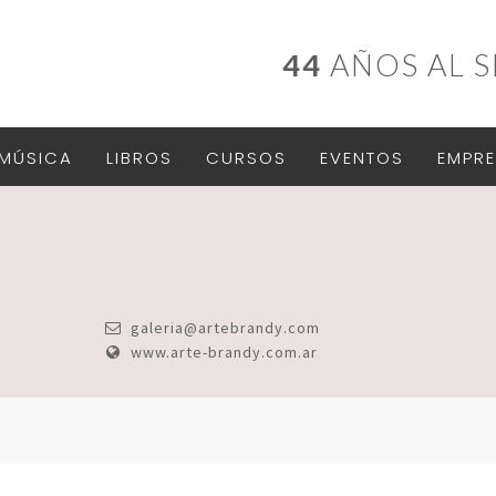
44
AÑOS AL S
MÚSICA
LIBROS
CURSOS
EVENTOS
EMPRE
galeria@artebrandy.com
www.arte-brandy.com.ar