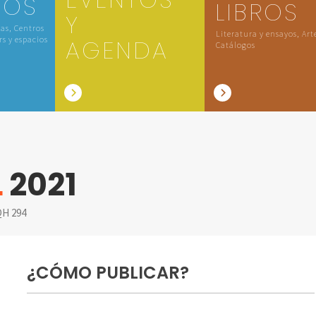
IOS
LIBROS
Y
las, Centros
Literatura y ensayos, Art
rs y espacios
AGENDA
Catálogos
L
2021
H 294
¿CÓMO PUBLICAR?