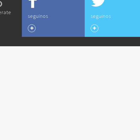
O
erate
seguinos
seguinos