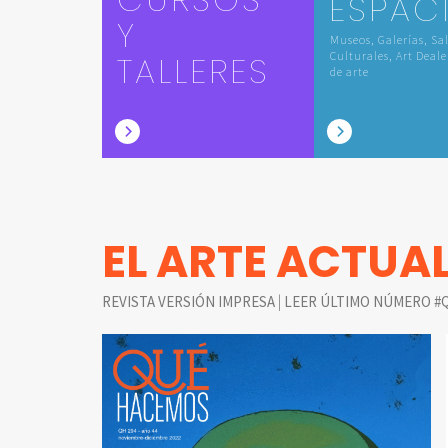
ESPAC
Y
Museos, Galerías, Sa
TALLERES
Culturales, Art Deale
de arte
EL ARTE ACTUA
|
REVISTA VERSIÓN IMPRESA
LEER ÚLTIMO NÚMERO #Q