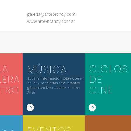
galeria@artebrandy.com
www.arte-brandy.com.ar
LA
CICLOS
MÚSICA
LERA
DE
Toda la información sobre ópera,
ballet y conciertos de diferentes
ATRO
CINE
géneros en la ciudad de Buenos
Aires
EVENTOS