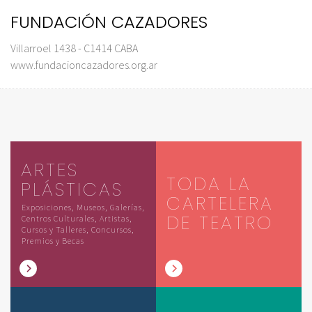
FUNDACIÓN CAZADORES
Villarroel 1438 - C1414 CABA
www.fundacioncazadores.org.ar
ARTES
TODA LA
PLÁSTICAS
CARTELERA
Exposiciones, Museos, Galerías,
DE TEATRO
Centros Culturales, Artistas,
Cursos y Talleres, Concursos,
Premios y Becas