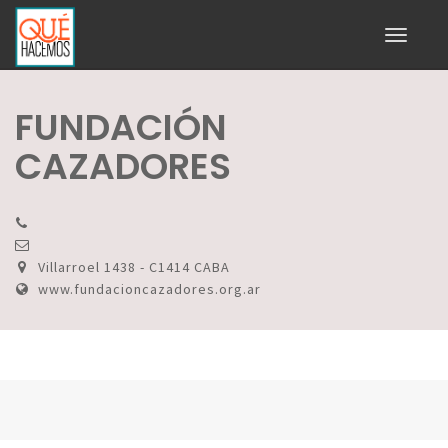
Toggle
navigati
FUNDACIÓN
CAZADORES
Villarroel 1438 - C1414 CABA
www.fundacioncazadores.org.ar