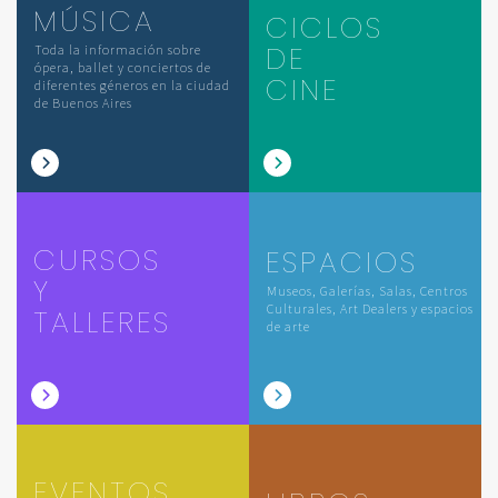
MÚSICA
CICLOS
DE
Toda la información sobre
ópera, ballet y conciertos de
CINE
diferentes géneros en la ciudad
de Buenos Aires
CURSOS
ESPACIOS
Y
Museos, Galerías, Salas, Centros
Culturales, Art Dealers y espacios
TALLERES
de arte
EVENTOS