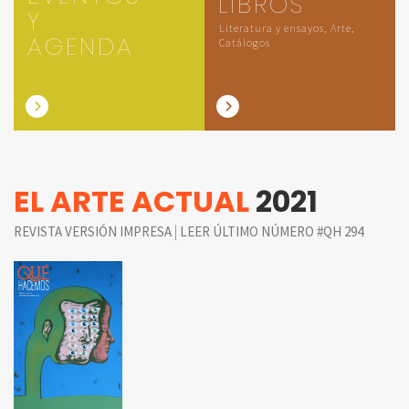
LIBROS
Y
Literatura y ensayos, Arte,
AGENDA
Catálogos
EL ARTE ACTUAL
2021
|
REVISTA VERSIÓN IMPRESA
LEER ÚLTIMO NÚMERO #QH 294