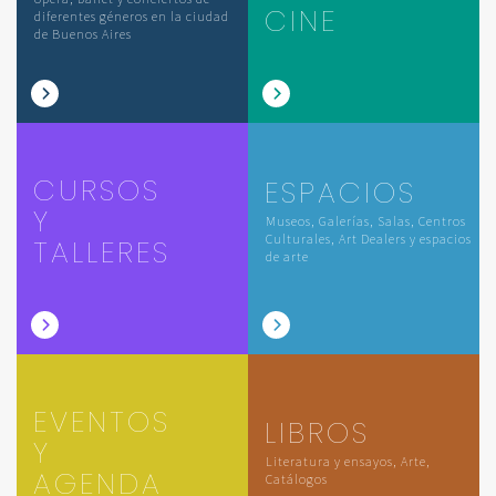
CINE
diferentes géneros en la ciudad
de Buenos Aires
CURSOS
ESPACIOS
Y
Museos, Galerías, Salas, Centros
Culturales, Art Dealers y espacios
TALLERES
de arte
EVENTOS
LIBROS
Y
Literatura y ensayos, Arte,
AGENDA
Catálogos