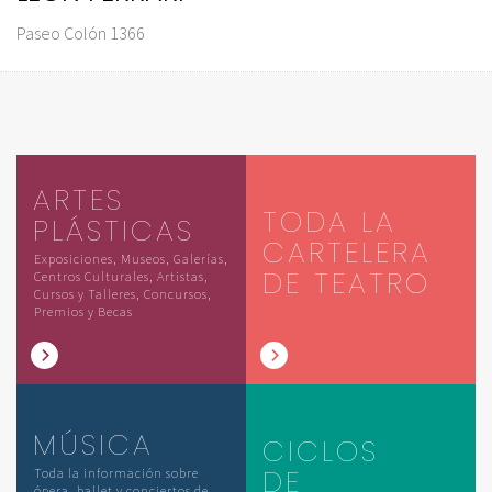
Paseo Colón 1366
ARTES
TODA LA
PLÁSTICAS
CARTELERA
Exposiciones, Museos, Galerías,
DE TEATRO
Centros Culturales, Artistas,
Cursos y Talleres, Concursos,
Premios y Becas
MÚSICA
CICLOS
DE
Toda la información sobre
ópera, ballet y conciertos de