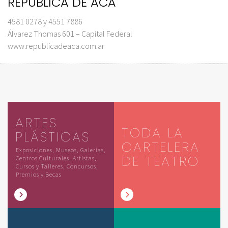
REPÚBLICA DE ACÁ
4581 0278 y 4551 7886
Álvarez Thomas 601 – Capital Federal
www.republicadeaca.com.ar
ARTES
TODA LA
PLÁSTICAS
CARTELERA
Exposiciones, Museos, Galerías,
DE TEATRO
Centros Culturales, Artistas,
Cursos y Talleres, Concursos,
Premios y Becas