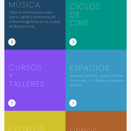
MÚSICA
CICLOS
DE
Toda la información sobre
ópera, ballet y conciertos de
CINE
diferentes géneros en la ciudad
de Buenos Aires
CURSOS
ESPACIOS
Y
Museos, Galerías, Salas, Centros
Culturales, Art Dealers y espacios
TALLERES
de arte
EVENTOS