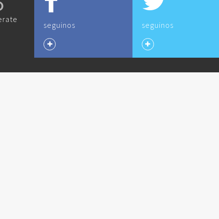
O
erate
seguinos
seguinos