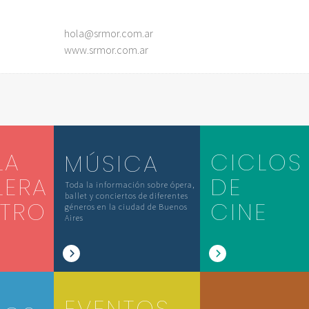
hola@srmor.com.ar
www.srmor.com.ar
LA
CICLOS
MÚSICA
LERA
DE
Toda la información sobre ópera,
ballet y conciertos de diferentes
ATRO
CINE
géneros en la ciudad de Buenos
Aires
EVENTOS