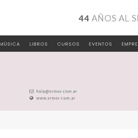
44
AÑOS AL S
MÚSICA
LIBROS
CURSOS
EVENTOS
EMPRE
hola@srmor.com.ar
www.srmor.com.ar