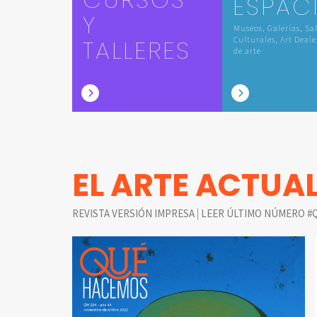
ESPAC
Y
Museos, Galerías, Sa
TALLERES
Culturales, Art Deale
de arte
EL ARTE ACTUA
|
REVISTA VERSIÓN IMPRESA
LEER ÚLTIMO NÚMERO #Q