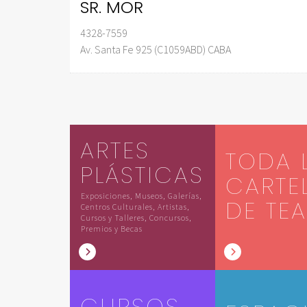
SR. MOR
4328-7559
Av. Santa Fe 925 (C1059ABD) CABA
ARTES
TODA 
PLÁSTICAS
CARTE
Exposiciones, Museos, Galerías,
DE TE
Centros Culturales, Artistas,
Cursos y Talleres, Concursos,
Premios y Becas
CURSOS