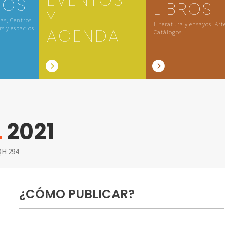
IOS
LIBROS
Y
las, Centros
Literatura y ensayos, Art
rs y espacios
AGENDA
Catálogos
L
2021
H 294
¿CÓMO PUBLICAR?