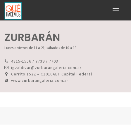
Toggle
navigati
ZURBARÁN
Lunes a viernes de 11 a 21; sábados de 10 a 13
4815-1556 / 7739 / 7703
igzaldivar@zurbarangaleria.com.ar
Cerrito 1522 – C1010ABF Capital Federal
www.zurbarangaleria.com.ar