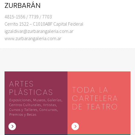
ZURBARÁN
4815-1556 / 7739 / 7703
Cerrito 1522 – C1010ABF Capital Federal
igzaldivar@zurbarangaleria.com.ar
www.zurbarangaleria.com.ar
ARTES
TODA LA
PLÁSTICAS
CARTELERA
Exposiciones, Museos, Galerías,
DE TEATRO
Centros Culturales, Artistas,
Cursos y Talleres, Concursos,
Premios y Becas