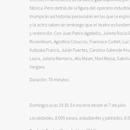
fábrica. Pero detrás de la figura del operario industri
Irrumpirán así historias personales en las que la expl
y la actriz saben sin embargo que el teatro es fund
y redención. Con Juan Pablo Agatiello, Julieta Rocío B
Rozenblum, Agostina Coluccio, Francisco Cottet, Luz 
Katiuska Francis, Julián Fuertes, Carolina Galende Kr
Laura, Julieta Mantarro, Ailu Maser, Mavi Massa, Sabr
Vergara.
Duración: 70 minutos.
Domingos a las 19.30. En escena desde el 7 de julio.
Localidades, 8.000 pesos; estudiantes y jubilados, 6.0