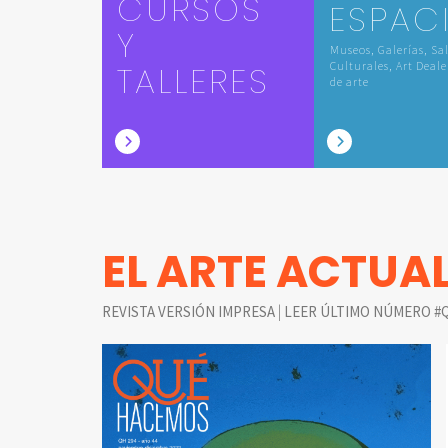
CURSOS
ESPAC
Y
Museos, Galerías, Sa
TALLERES
Culturales, Art Deale
de arte
EL ARTE ACTUA
|
REVISTA VERSIÓN IMPRESA
LEER ÚLTIMO NÚMERO #Q