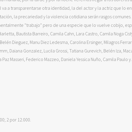
al va a transparentarse otra identidad, la del actor y la actriz que lo e
otación, la precariedad y la violencia cotidiana serán rasgos comunes.
amentalmente “trabajo” pero de una especie que lo vuelve cobijo, es
arletta, Bautista Barreiro, Camila Cahn, Lara Castro, Camila Noga Cist
Belén Dieguez, Manu Diez Ledesma, Carolina Ersinger, Milagros Ferrari
umm, Daiana Gonzalez, Lucila Grossi, Tatiana Gurevich, Belén Iza, Ma
ina Paz Masseri, Federico Mazzeo, Daniela Yessica Nuño, Camila Paulo y
00; 2 por 12.000.