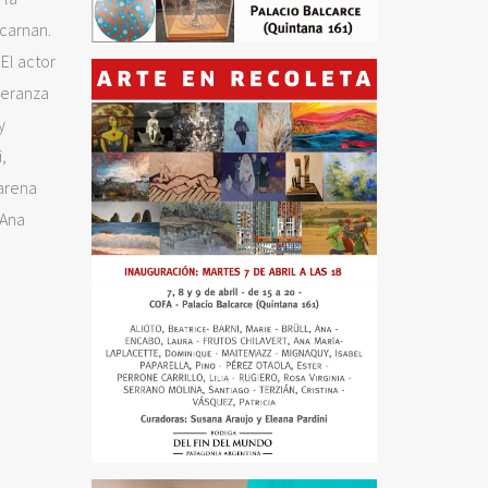
ncarnan.
 El actor
peranza
y
,
carena
 Ana