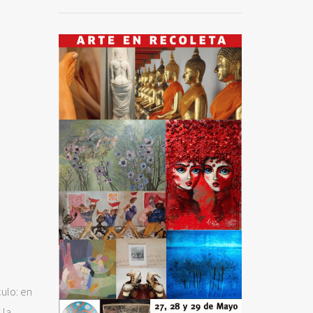
culo: en
 la