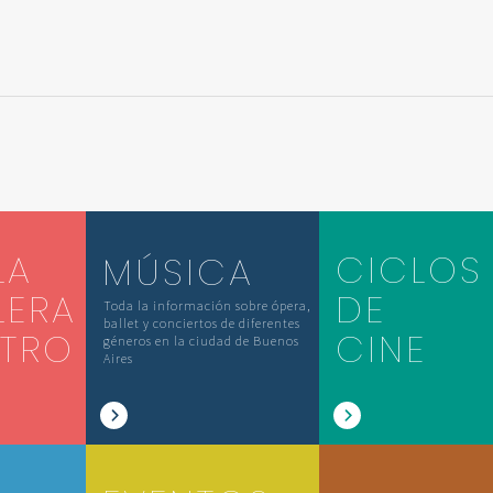
LA
CICLOS
MÚSICA
LERA
DE
Toda la información sobre ópera,
ballet y conciertos de diferentes
ATRO
CINE
géneros en la ciudad de Buenos
Aires