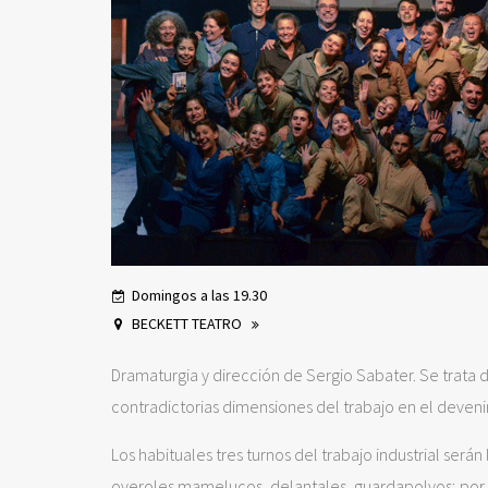
Domingos a las 19.30
BECKETT TEATRO
Dramaturgia y dirección de Sergio Sabater. Se trata 
contradictorias dimensiones del trabajo en el deven
Los habituales tres turnos del trabajo industrial ser
overoles mamelucos, delantales, guardapolvos; por la