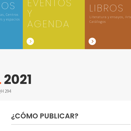
EVENTOS
IOS
LIBROS
Y
las, Centros
Literatura y ensayos, Art
rs y espacios
AGENDA
Catálogos
L
2021
H 294
¿CÓMO PUBLICAR?