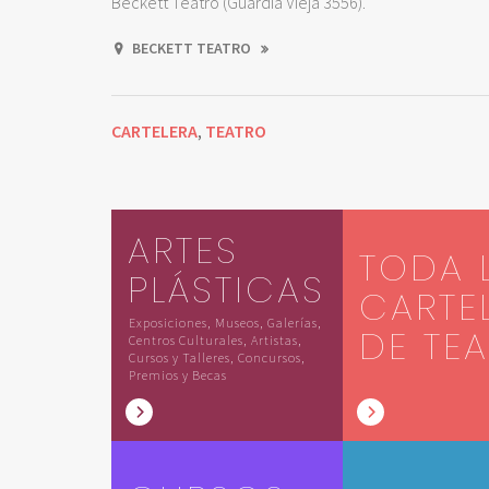
Beckett Teatro (Guardia Vieja 3556).
BECKETT TEATRO
CARTELERA
TEATRO
,
ARTES
TODA 
PLÁSTICAS
CARTE
Exposiciones, Museos, Galerías,
DE TE
Centros Culturales, Artistas,
Cursos y Talleres, Concursos,
Premios y Becas