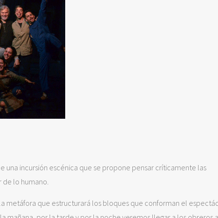
de una incursión escénica que se propone pensar críticamente las
ir de lo humano.
án la metáfora que estructurará los bloques que conforman el espectá
 mañana, por la tarde y por la noche veremos llegar a los obreros a