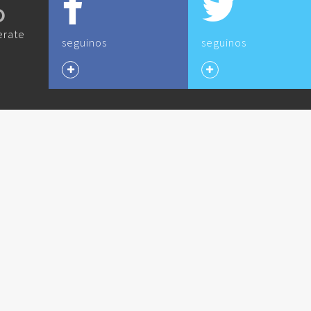
O
erate
seguinos
seguinos