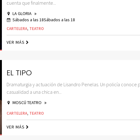
cuenta que finalmente...
LA GLORIA
Sábados a las 18Sábados a las 18
CARTELERA
,
TEATRO
VER MÁS
EL TIPO
Dramaturgia y actuación de Lisandro Penelas. Un policía conoce 
casualidad a una chica en...
MOSCÚ TEATRO
CARTELERA
,
TEATRO
VER MÁS