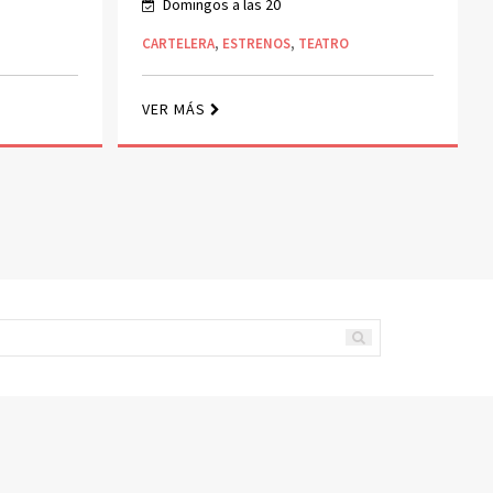
Concertar cita:
karinaconen@hotmail.com
ARTES PLÁSTICAS
,
EXPOSICIONES
VER MÁS