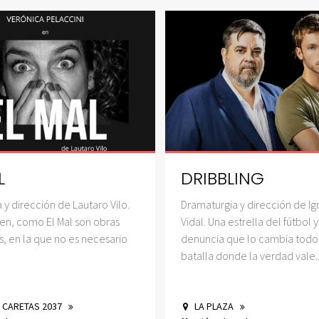
LING
PAR’ ELISA (TIEM
DESPEDIDA)
a y dirección de Ignasi
De Jorge Palant. El ecosistem
estrella del fútbol y una
conformado por una pareja 
que lo cambia todo. Una
se ve alterado por el regreso
nde la verdad vale...
inesperado de una mujer con 
ZA
TADRÓN