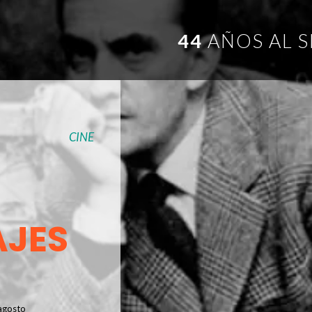
44
AÑOS AL S
CINE
AJES
 agosto