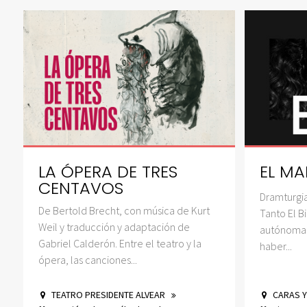
EL MAL
DRIBB
Dramturgia y dirección de Lautaro Vilo.
Dramaturgi
Tanto El Bien, como El Mal son obras
Vidal. Una 
autónomas, en la que no es necesario
denuncia 
haber...
batalla do
CARAS Y CARETAS 2037
LA PLA