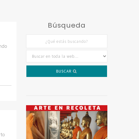
Búsqueda
undo
BUSCAR
rto