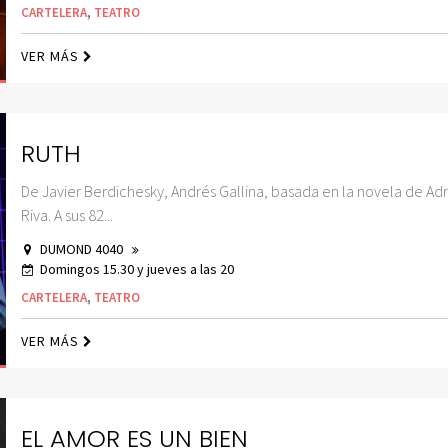
CARTELERA
,
TEATRO
VER MÁS
RUTH
De Javier Berdichesky, Andrés Gallina, basada en la novela de Ad
Riva. A sus 82...
DUMOND 4040
Domingos 15.30 y jueves a las 20
CARTELERA
,
TEATRO
VER MÁS
EL AMOR ES UN BIEN