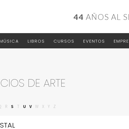
44
AÑOS AL S
MÚSICA
LIBROS
CURSOS
EVENTOS
EMPRE
ACIOS DE ARTE
Q
R
S
T
U
V
W
X
Y
Z
STAL