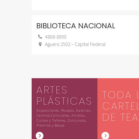
BIBLIOTECA NACIONAL
4808-8000
Aguero 2502 – Capital Federal
ARTES
TODA 
PLÁSTICAS
CARTE
Exposiciones, Museos, Galerías,
DE TE
Centros Culturales, Artistas,
Cursos y Talleres, Concursos,
Premios y Becas