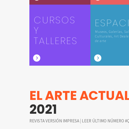
CURSOS
ESPAC
Y
Museos, Galerías, Sa
TALLERES
Culturales, Art Deale
de arte
EL ARTE ACTUA
2021
|
REVISTA VERSIÓN IMPRESA
LEER ÚLTIMO NÚMERO #Q