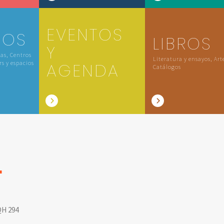
EVENTOS
IOS
LIBROS
Y
las, Centros
Literatura y ensayos, Art
rs y espacios
AGENDA
Catálogos
L
H 294