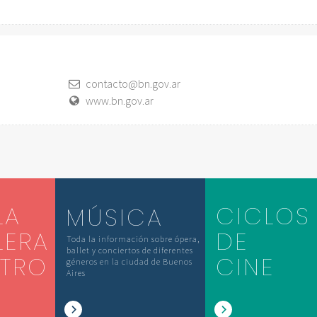
contacto@bn.gov.ar
www.bn.gov.ar
LA
CICLOS
MÚSICA
LERA
DE
Toda la información sobre ópera,
ballet y conciertos de diferentes
ATRO
CINE
géneros en la ciudad de Buenos
Aires