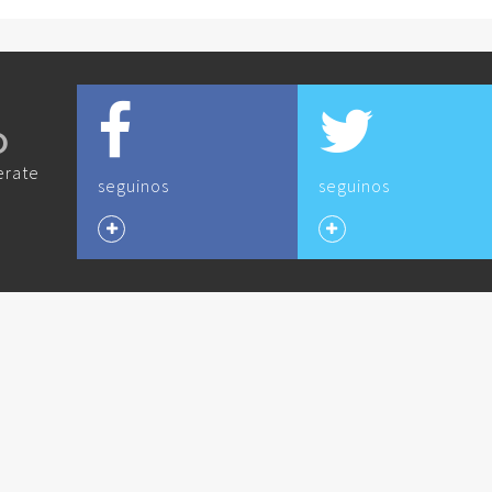
O
erate
seguinos
seguinos