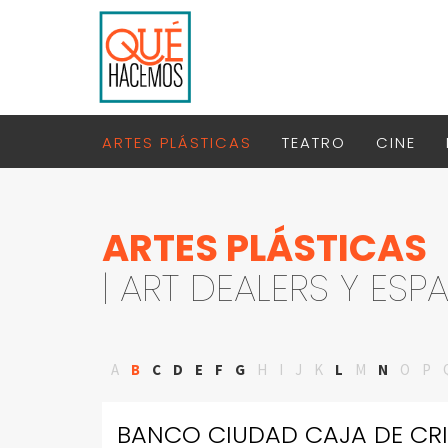
ARTES PLÁSTICAS
TEATRO
CINE
ARTES PLÁSTICAS
| ART DEALERS Y ESP
A
B
C
D
E
F
G
H
I
J
K
L
M
N
O
P
BANCO CIUDAD CAJA DE CRI