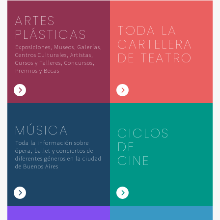
ARTES
TODA LA
PLÁSTICAS
CARTELERA
Exposiciones, Museos, Galerías,
DE TEATRO
Centros Culturales, Artistas,
Cursos y Talleres, Concursos,
Premios y Becas
MÚSICA
CICLOS
DE
Toda la información sobre
ópera, ballet y conciertos de
CINE
diferentes géneros en la ciudad
de Buenos Aires