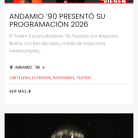
ANDAMIO ’90 PRESENTÓ SU
PROGRAMACIÓN 2026
El Teatro-Escuela Andamio ‘90, fundado por Alejandra
Boero, con tres décadas y media de trayectoria
ininterrumpida,...
ANDAMIO ´90
CARTELERA
,
ESTRENOS
,
NOVEDADES
,
TEATRO
VER MÁS