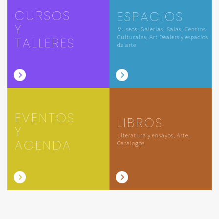
CURSOS
ESPACIOS
Y
Museos, Galerías, Salas, Centros
Culturales, Art Dealers y espacios
TALLERES
de arte
EVENTOS
LIBROS
Y
Literatura y ensayos, Arte,
AGENDA
Catálogos