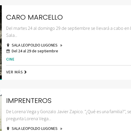
CARO MARCELLO
Del martes 24 al domingo 29 de septiembre se llevará a cabo en 
Sala...
SALA LEOPOLDO LUGONES
Del 24 al 29 de septiembre
CINE
VER MÁS
IMPRENTEROS
De Lorena Vega y Gonzalo Javier Zapico. “¿Qué es una familia?”, s
pregunta Lorena Vega...
SALA LEOPOLDO LUGONES