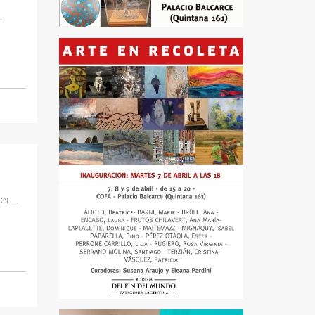
.
en...