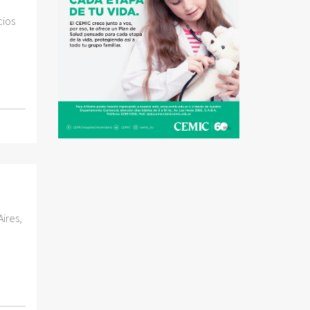
cios
Aires,