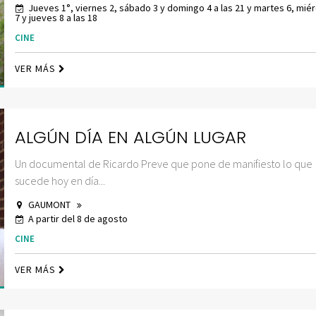
Jueves 1°, viernes 2, sábado 3 y domingo 4 a las 21 y martes 6, mié
7 y jueves 8 a las 18
CINE
VER MÁS
ALGÚN DÍA EN ALGÚN LUGAR
Un documental de Ricardo Preve que pone de manifiesto lo que
sucede hoy en día...
GAUMONT
A partir del 8 de agosto
CINE
VER MÁS