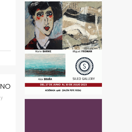
ANO
 y