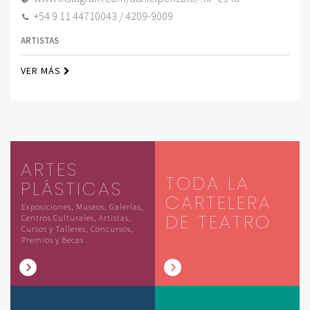
+54 9 11 44710043 / 4209-9009
ARTISTAS
VER MÁS
ARTES
TODA LA
PLÁSTICAS
CARTELERA
Exposiciones, Museos, Galerías,
DE TEATRO
Centros Culturales, Artistas,
Cursos y Talleres, Concursos,
Premios y Becas