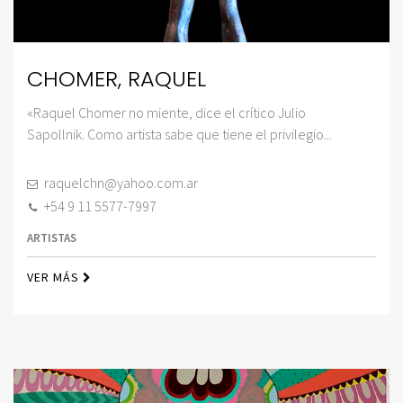
CHOMER, RAQUEL
«Raquel Chomer no miente, dice el crítico Julio
Sapollnik. Como artista sabe que tiene el privilegio...
raquelchn@yahoo.com.ar
+54 9 11 5577-7997
ARTISTAS
VER MÁS