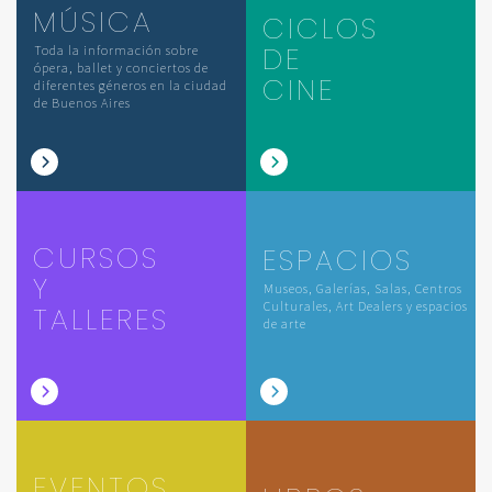
MÚSICA
CICLOS
DE
Toda la información sobre
ópera, ballet y conciertos de
CINE
diferentes géneros en la ciudad
de Buenos Aires
CURSOS
ESPACIOS
Y
Museos, Galerías, Salas, Centros
Culturales, Art Dealers y espacios
TALLERES
de arte
EVENTOS