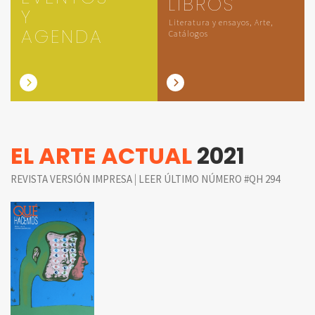
LIBROS
Y
Literatura y ensayos, Arte,
AGENDA
Catálogos
EL ARTE ACTUAL
2021
|
REVISTA VERSIÓN IMPRESA
LEER ÚLTIMO NÚMERO #QH 294