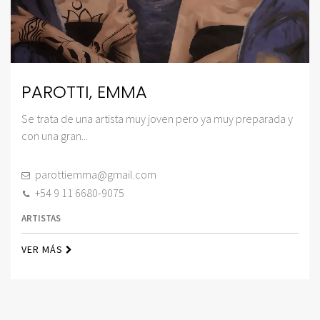
PAROTTI, EMMA
Se trata de una artista muy joven pero ya muy preparada y
con una gran...
parottiemma@gmail.com
+54 9 11 6680-9075
ARTISTAS
VER MÁS