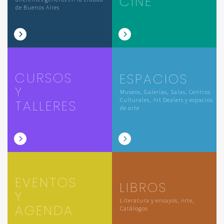
CINE
de Buenos Aires
CURSOS
ESPACIOS
Y
Museos, Galerías, Salas, Centros
Culturales, Art Dealers y espacios
TALLERES
de arte
EVENTOS
LIBROS
Y
Literatura y ensayos, Arte,
AGENDA
Catálogos