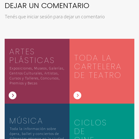
DEJAR UN COMENTARIO
Tenés que
iniciar sesión
para dejar un comentario
ARTES
TODA LA
PLÁSTICAS
CARTELERA
Exposiciones, Museos, Galerías,
DE TEATRO
Centros Culturales, Artistas,
Cursos y Talleres, Concursos,
Premios y Becas
MÚSICA
CICLOS
DE
Toda la información sobre
ópera, ballet y conciertos de
diferentes géneros en la ciudad