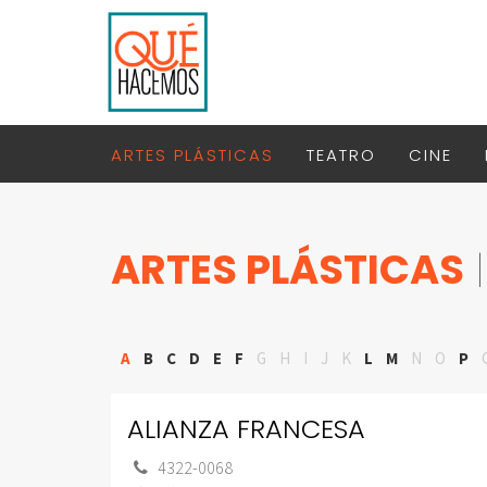
ARTES PLÁSTICAS
TEATRO
CINE
ARTES PLÁSTICAS
|
A
B
C
D
E
F
G
H
I
J
K
L
M
N
O
P
ALIANZA FRANCESA
4322-0068