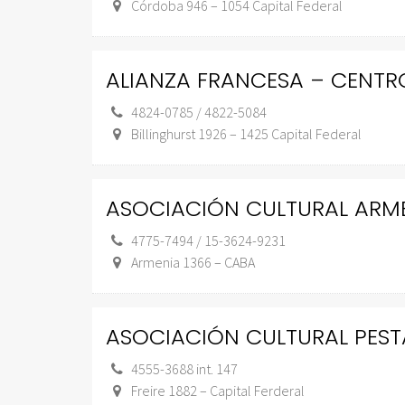
Córdoba 946 – 1054 Capital Federal
ALIANZA FRANCESA – CENTR
4824-0785 / 4822-5084
Billinghurst 1926 – 1425 Capital Federal
ASOCIACIÓN CULTURAL ARM
4775-7494 / 15-3624-9231
Armenia 1366 – CABA
ASOCIACIÓN CULTURAL PEST
4555-3688 int. 147
Freire 1882 – Capital Ferderal