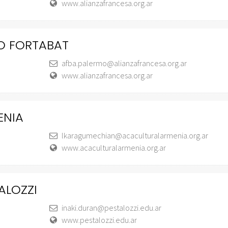
www.alianzafrancesa.org.ar
O FORTABAT
afba.palermo@alianzafrancesa.org.ar
www.alianzafrancesa.org.ar
ENIA
lkaragumechian@acaculturalarmenia.org.ar
www.acaculturalarmenia.org.ar
ALOZZI
inaki.duran@pestalozzi.edu.ar
www.pestalozzi.edu.ar