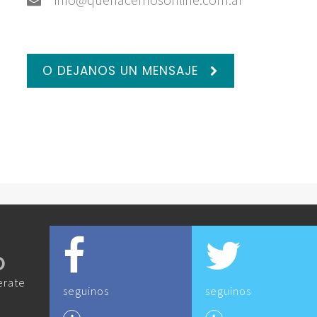
O DEJANOS UN MENSAJE
O
erate
seguinos
seguinos