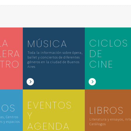
LA
CICLOS
MÚSICA
LERA
DE
Toda la información sobre ópera,
ballet y conciertos de diferentes
ATRO
CINE
géneros en la ciudad de Buenos
Aires
EVENTOS
IOS
LIBROS
Y
las, Centros
Literatura y ensayos, Art
rs y espacios
AGENDA
Catálogos