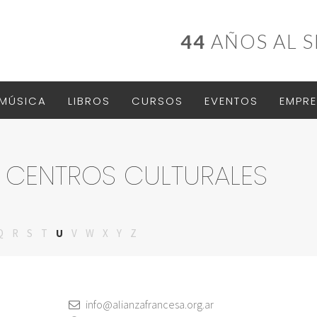
44
AÑOS AL S
MÚSICA
LIBROS
CURSOS
EVENTOS
EMPRE
 CENTROS CULTURALES
Q
R
S
T
U
V
W
X
Y
Z
info@alianzafrancesa.org.ar