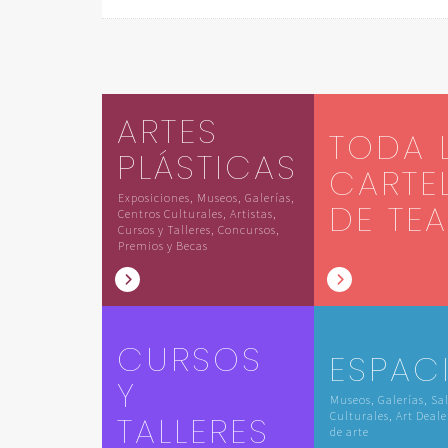
ARTES
TODA 
PLÁSTICAS
CARTE
Exposiciones, Museos, Galerías,
DE TE
Centros Culturales, Artistas,
Cursos y Talleres, Concursos,
Premios y Becas
CURSOS
ESPAC
Y
Museos, Galerías, Sa
TALLERES
Culturales, Art Deale
de arte