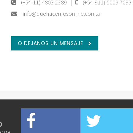
(+54-11) 4803 2389
(+54-911) 5009 7093
info@quehacemosonline.com.ar
O DEJANOS UN MENSAJE
O
erate