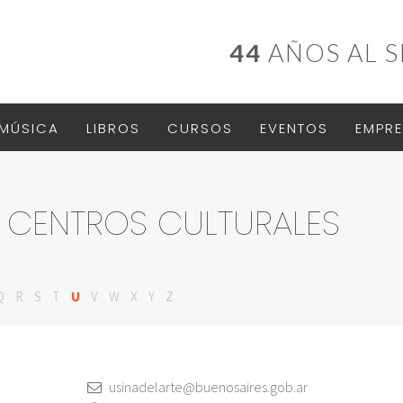
44
AÑOS AL S
MÚSICA
LIBROS
CURSOS
EVENTOS
EMPRE
 CENTROS CULTURALES
Q
R
S
T
U
V
W
X
Y
Z
usinadelarte@buenosaires.gob.ar