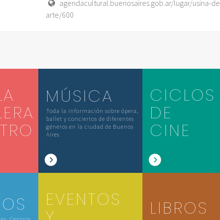
agendacultural.buenosaires.gob.ar/lugar/usina-de
arte/600
LA
CICLOS
MÚSICA
LERA
DE
Toda la información sobre ópera,
ballet y conciertos de diferentes
ATRO
CINE
géneros en la ciudad de Buenos
Aires
EVENTOS
IOS
LIBROS
Y
las, Centros