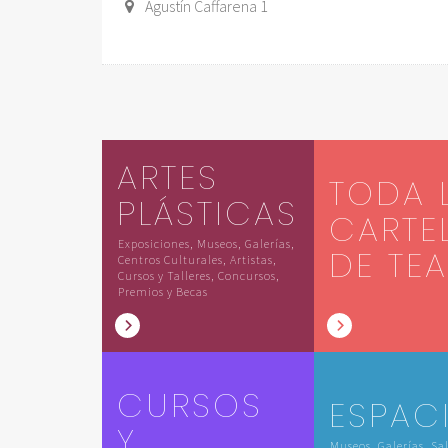
Agustín Caffarena 1
ARTES
TODA 
PLÁSTICAS
CARTE
Exposiciones, Museos, Galerías,
DE TE
Centros Culturales, Artistas,
Cursos y Talleres, Concursos,
Premios y Becas
CURSOS
ESPAC
Y
Museos, Galerías, Sa