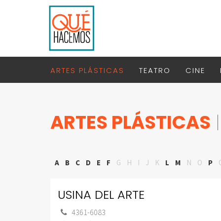
ARTES PLÁSTICAS
TEATRO
CINE
ARTES PLÁSTICAS
|
A
B
C
D
E
F
G
H
I
J
K
L
M
N
O
P
USINA DEL ARTE
4361-6083