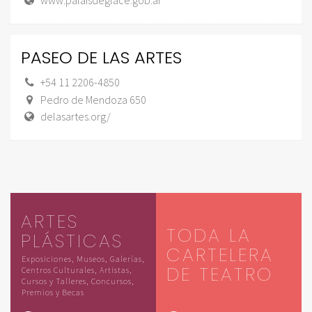
www.palaisdeglace.gob.ar
PASEO DE LAS ARTES
+54 11 2206-4850
Pedro de Mendoza 650
delasartes.org/
ARTES
TODA LA
PLÁSTICAS
CARTELERA
Exposiciones, Museos, Galerías,
DE TEATRO
Centros Culturales, Artistas,
Cursos y Talleres, Concursos,
Premios y Becas