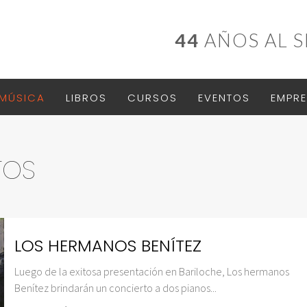
44
AÑOS AL S
MÚSICA
LIBROS
CURSOS
EVENTOS
EMPRE
TOS
LOS HERMANOS BENÍTEZ
Luego de la exitosa presentación en Bariloche, Los hermanos
Benítez brindarán un concierto a dos pianos...