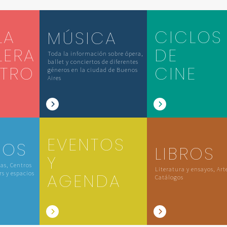
LA
CICLOS
MÚSICA
LERA
DE
Toda la información sobre ópera,
ballet y conciertos de diferentes
ATRO
CINE
géneros en la ciudad de Buenos
Aires
EVENTOS
IOS
LIBROS
Y
las, Centros
Literatura y ensayos, Art
rs y espacios
AGENDA
Catálogos