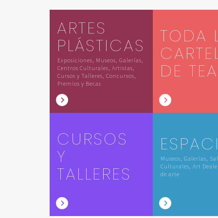
ARTES
TODA 
PLÁSTICAS
CARTE
Exposiciones, Museos, Galerías,
DE TE
Centros Culturales, Artistas,
Cursos y Talleres, Concursos,
Premios y Becas
CURSOS
ESPAC
Y
Museos, Galerías, Sa
TALLERES
Culturales, Art Deale
de arte