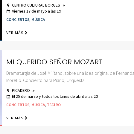
CENTRO CULTURAL BORGES
Viernes 17 de mayo a las 19
CONCIERTOS
,
MÚSICA
VER MÁS
MI QUERIDO SEÑOR MOZART
Dramaturgia de José Militano, sobre una idea original de Fernand
Morello. Concierto para Piano, Orquesta...
PICADERO
El 25 de marzo y todos los lunes de abril a las 20
CONCIERTOS
,
MÚSICA
,
TEATRO
VER MÁS