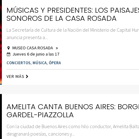
MÚSICAS Y PRESIDENTES: LOS PAISAJE
SONOROS DE LA CASA ROSADA
La Secretaría de Cultura de la Nación del Ministerio de Capital H
anuncia presenta a...
MUSEO CASA ROSADA
Jueves 6 de junio a las 17
CONCIERTOS
,
MÚSICA
,
ÓPERA
VER MÁS
AMELITA CANTA BUENOS AIRES: BORG
GARDEL-PIAZZOLLA
Con la ciudad de Buenos Aires como hilo conductor, Amelita Balt
desgranará poesías, canciones y...