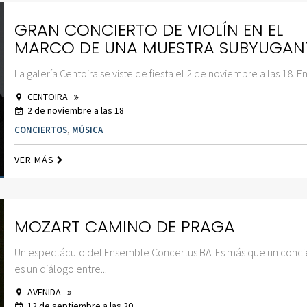
GRAN CONCIERTO DE VIOLÍN EN EL
MARCO DE UNA MUESTRA SUBYUGAN
La galería Centoira se viste de fiesta el 2 de noviembre a las 18. En.
CENTOIRA
2 de noviembre a las 18
CONCIERTOS
,
MÚSICA
VER MÁS
MOZART CAMINO DE PRAGA
Un espectáculo del Ensemble Concertus BA. Es más que un conci
es un diálogo entre...
AVENIDA
12 de septiembre a las 20