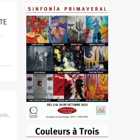
TE
..
erto,