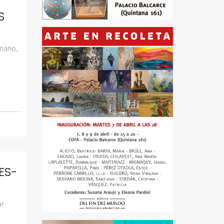
S
umano,
ES-
ar