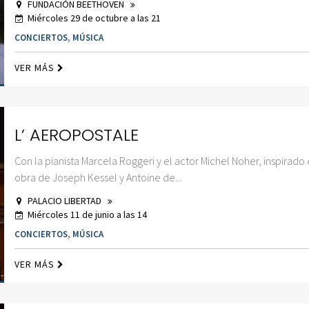
FUNDACIÓN BEETHOVEN
Miércoles 29 de octubre a las 21
CONCIERTOS
,
MÚSICA
VER MÁS
L’ AEROPOSTALE
Con la pianista Marcela Roggeri y el actor Michel Noher, inspirado 
obra de Joseph Kessel y Antoine de...
PALACIO LIBERTAD
Miércoles 11 de junio a las 14
CONCIERTOS
,
MÚSICA
VER MÁS