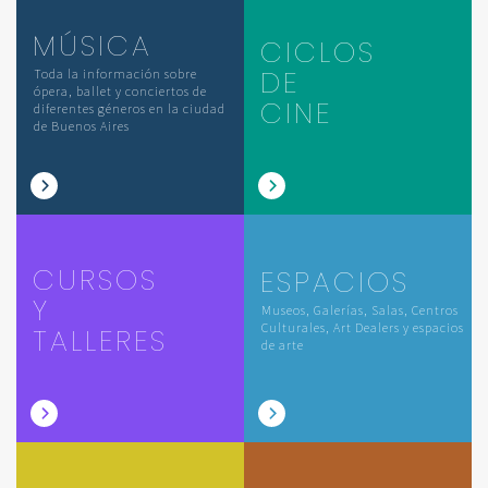
MÚSICA
CICLOS
DE
Toda la información sobre
ópera, ballet y conciertos de
CINE
diferentes géneros en la ciudad
de Buenos Aires
CURSOS
ESPACIOS
Y
Museos, Galerías, Salas, Centros
Culturales, Art Dealers y espacios
TALLERES
de arte