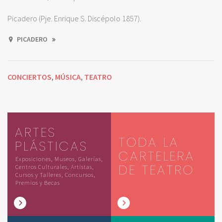
Picadero (Pje. Enrique S. Discépolo 1857).
PICADERO
CONCIERTOS
MÚSICA
TEATRO
,
,
ARTES
TODA LA
PLÁSTICAS
CARTELERA
Exposiciones, Museos, Galerías,
DE TEATRO
Centros Culturales, Artistas,
Cursos y Talleres, Concursos,
Premios y Becas