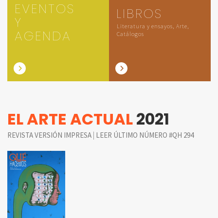
EVENTOS
LIBROS
Y
Literatura y ensayos, Arte,
AGENDA
Catálogos
EL ARTE ACTUAL
2021
|
REVISTA VERSIÓN IMPRESA
LEER ÚLTIMO NÚMERO #QH 294