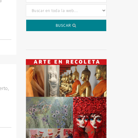
a
BUSCAR
erto,