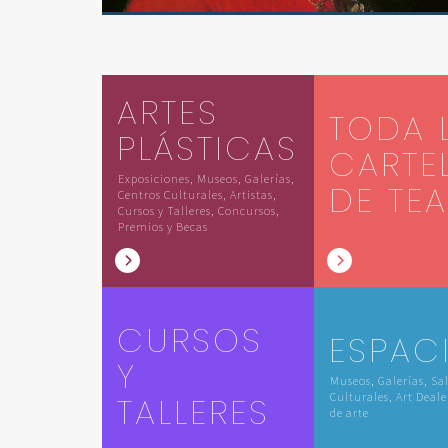
ARTES
TODA 
PLÁSTICAS
CARTE
Exposiciones, Museos, Galerías,
DE TE
Centros Culturales, Artistas,
Cursos y Talleres, Concursos,
Premios y Becas
CURSOS
ESPAC
Y
Museos, Galerías, Sa
TALLERES
Culturales, Art Deale
de arte