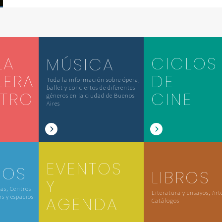
LA
CICLOS
MÚSICA
LERA
DE
Toda la información sobre ópera,
ballet y conciertos de diferentes
ATRO
CINE
géneros en la ciudad de Buenos
Aires
EVENTOS
IOS
LIBROS
Y
las, Centros
Literatura y ensayos, Art
rs y espacios
AGENDA
Catálogos