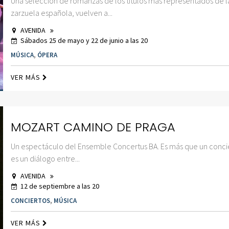
Una selección de romanzas de los títulos más representados de l
zarzuela española, vuelven a...
AVENIDA
Sábados 25 de mayo y 22 de junio a las 20
MÚSICA
,
ÓPERA
VER MÁS
MOZART CAMINO DE PRAGA
Un espectáculo del Ensemble Concertus BA. Es más que un conci
es un diálogo entre...
AVENIDA
12 de septiembre a las 20
CONCIERTOS
,
MÚSICA
VER MÁS