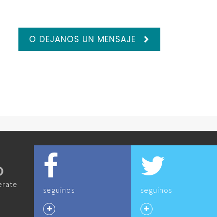
O DEJANOS UN MENSAJE
O
erate
seguinos
seguinos