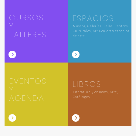
CURSOS
ESPACIOS
Y
Museos, Galerías, Salas, Centros
Culturales, Art Dealers y espacios
TALLERES
de arte
EVENTOS
LIBROS
Y
Literatura y ensayos, Arte,
AGENDA
Catálogos