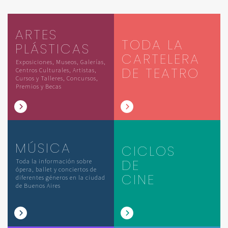
ARTES
TODA LA
PLÁSTICAS
CARTELERA
Exposiciones, Museos, Galerías,
DE TEATRO
Centros Culturales, Artistas,
Cursos y Talleres, Concursos,
Premios y Becas
MÚSICA
CICLOS
DE
Toda la información sobre
ópera, ballet y conciertos de
CINE
diferentes géneros en la ciudad
de Buenos Aires