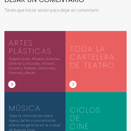
Tenés que
iniciar sesión
para dejar un comentario
ARTES
TODA LA
PLÁSTICAS
CARTELERA
Exposiciones, Museos, Galerías,
DE TEATRO
Centros Culturales, Artistas,
Cursos y Talleres, Concursos,
Premios y Becas
MÚSICA
CICLOS
DE
Toda la información sobre
ópera, ballet y conciertos de
CINE
diferentes géneros en la ciudad
de Buenos Aires