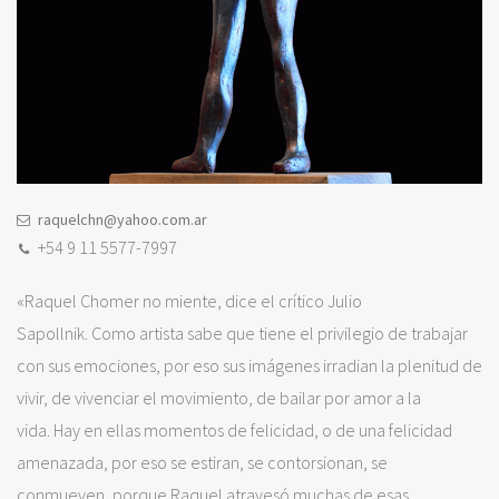
raquelchn@yahoo.com.ar
+54 9 11 5577-7997
«Raquel Chomer no miente, dice el crítico Julio
Sapollnik. Como artista sabe que tiene el privilegio de trabajar
con sus emociones, por eso sus imágenes irradian la plenitud de
vivir, de vivenciar el movimiento, de bailar por amor a la
vida. Hay en ellas momentos de felicidad, o de una felicidad
amenazada, por eso se estiran, se contorsionan, se
conmueven, porque Raquel atravesó muchas de esas