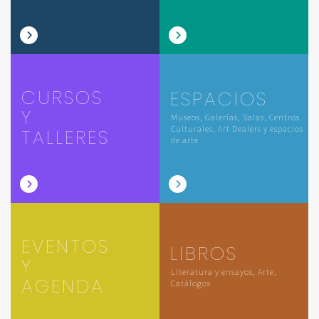
CURSOS
ESPACIOS
Y
Museos, Galerías, Salas, Centros
Culturales, Art Dealers y espacios
TALLERES
de arte
EVENTOS
LIBROS
Y
Literatura y ensayos, Arte,
AGENDA
Catálogos