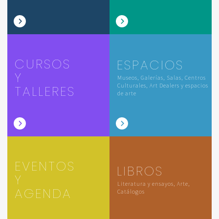
CURSOS
ESPACIOS
Y
Museos, Galerías, Salas, Centros
Culturales, Art Dealers y espacios
TALLERES
de arte
EVENTOS
LIBROS
Y
Literatura y ensayos, Arte,
AGENDA
Catálogos