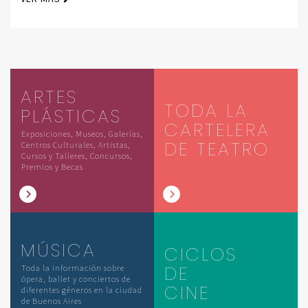
ARTES
TODA LA
PLÁSTICAS
CARTELERA
Exposiciones, Museos, Galerías,
DE TEATRO
Centros Culturales, Artistas,
Cursos y Talleres, Concursos,
Premios y Becas
MÚSICA
CICLOS
DE
Toda la información sobre
ópera, ballet y conciertos de
CINE
diferentes géneros en la ciudad
de Buenos Aires