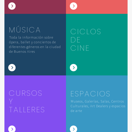
MÚSICA
CICLOS
DE
Toda la información sobre
ópera, ballet y conciertos de
CINE
diferentes géneros en la ciudad
de Buenos Aires
CURSOS
ESPACIOS
Y
Museos, Galerías, Salas, Centros
Culturales, Art Dealers y espacios
TALLERES
de arte