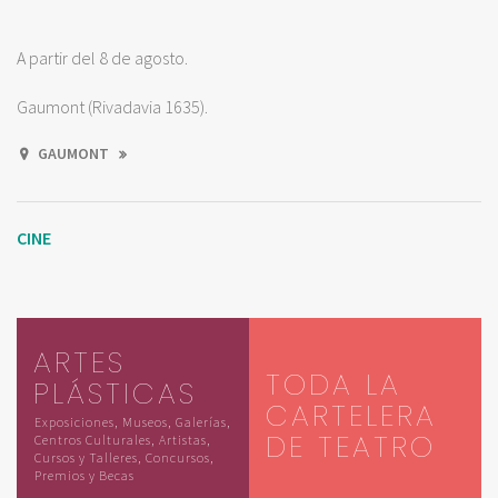
A partir del 8 de agosto.
Gaumont (Rivadavia 1635).
GAUMONT
CINE
ARTES
TODA LA
PLÁSTICAS
CARTELERA
Exposiciones, Museos, Galerías,
DE TEATRO
Centros Culturales, Artistas,
Cursos y Talleres, Concursos,
Premios y Becas