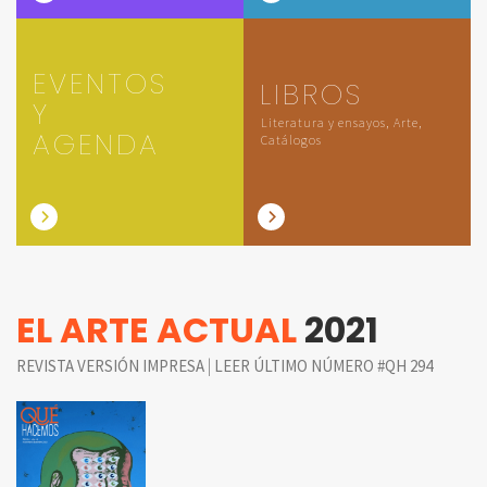
EVENTOS
LIBROS
Y
Literatura y ensayos, Arte,
AGENDA
Catálogos
EL ARTE ACTUAL
2021
|
REVISTA VERSIÓN IMPRESA
LEER ÚLTIMO NÚMERO #QH 294