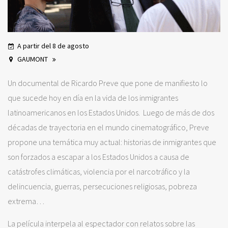
A partir del 8 de agosto
GAUMONT
Un documental de Ricardo Preve que pone de manifiesto lo
que sucede hoy en día en la vida de los inmigrantes
latinoamericanos en los Estados Unidos. Luego de más de dos
décadas de trayectoria en el mundo cinematográfico, Preve
propone una temática muy actual: historias de inmigrantes que
son forzados a escapar a los Estados Unidos a causa de
catástrofes climáticas, violencia por el narcotráfico y la
delincuencia, guerras, persecuciones religiosas, pobreza
extrema…
La película interpela al espectador con relatos sobre las