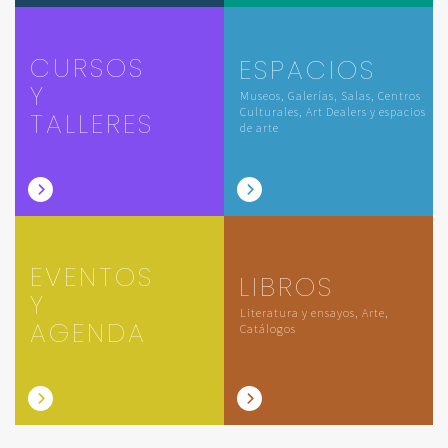
CURSOS
ESPACIOS
Y
Museos, Galerías, Salas, Centros
Culturales, Art Dealers y espacios
TALLERES
de arte
EVENTOS
LIBROS
Y
Literatura y ensayos, Arte,
AGENDA
Catálogos