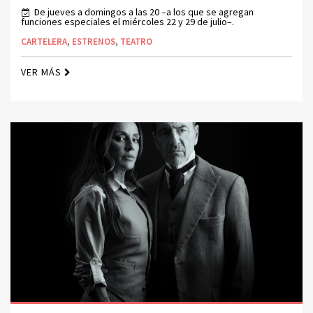
De jueves a domingos a las 20 –a los que se agregan
funciones especiales el miércoles 22 y 29 de julio–.
CARTELERA
,
ESTRENOS
,
TEATRO
VER MÁS