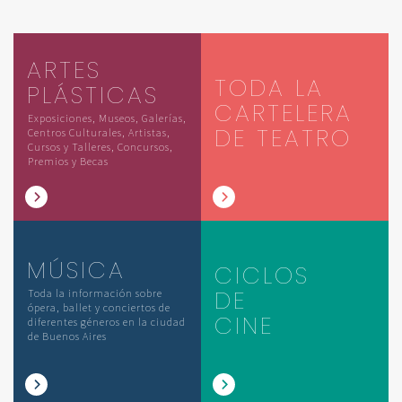
ARTES
TODA LA
PLÁSTICAS
CARTELERA
Exposiciones, Museos, Galerías,
DE TEATRO
Centros Culturales, Artistas,
Cursos y Talleres, Concursos,
Premios y Becas
MÚSICA
CICLOS
DE
Toda la información sobre
ópera, ballet y conciertos de
CINE
diferentes géneros en la ciudad
de Buenos Aires