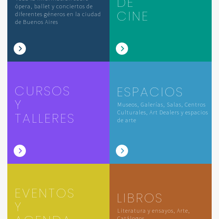
DE
ópera, ballet y conciertos de
CINE
diferentes géneros en la ciudad
de Buenos Aires
CURSOS
ESPACIOS
Y
Museos, Galerías, Salas, Centros
Culturales, Art Dealers y espacios
TALLERES
de arte
EVENTOS
LIBROS
Y
Literatura y ensayos, Arte,
Catálogos