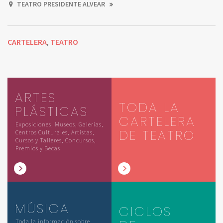
TEATRO PRESIDENTE ALVEAR
CARTELERA
TEATRO
,
ARTES
TODA LA
PLÁSTICAS
CARTELERA
Exposiciones, Museos, Galerías,
DE TEATRO
Centros Culturales, Artistas,
Cursos y Talleres, Concursos,
Premios y Becas
MÚSICA
CICLOS
Toda la información sobre