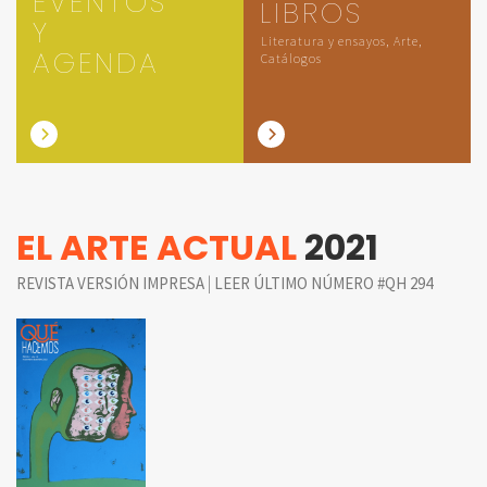
EVENTOS
LIBROS
Y
Literatura y ensayos, Arte,
AGENDA
Catálogos
EL ARTE ACTUAL
2021
|
REVISTA VERSIÓN IMPRESA
LEER ÚLTIMO NÚMERO #QH 294