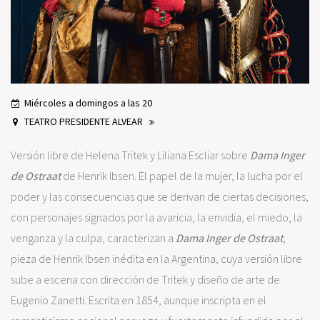
Miércoles a domingos a las 20
TEATRO PRESIDENTE ALVEAR
Versión libre de Helena Tritek y Liliana Escliar sobre
Dama Inger
de Ostraat
de Henrik Ibsen. El papel de la mujer, la lucha por el
poder y las consecuencias que se derivan de ciertas decisiones,
con personajes signados por la avaricia, la envidia, el miedo, la
venganza y la culpa, caracterizan a
Dama Inger de Ostraat
,
pieza de Henrik Ibsen inédita en la Argentina, cuya versión libre
sube a escena con dirección de Tritek y diseño de arte de
Eugenio Zanetti. Escrita en 1854, aunque inscripta en el