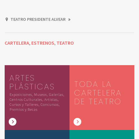
TEATRO PRESIDENTE ALVEAR
CARTELERA
ESTRENOS
TEATRO
,
,
ARTES
TODA LA
PLÁSTICAS
CARTELERA
Exposiciones, Museos, Galerías,
DE TEATRO
Centros Culturales, Artistas,
Cursos y Talleres, Concursos,
Premios y Becas