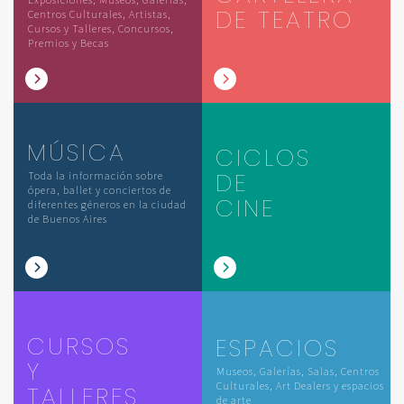
DE TEATRO
Centros Culturales, Artistas,
Cursos y Talleres, Concursos,
Premios y Becas
MÚSICA
CICLOS
DE
Toda la información sobre
ópera, ballet y conciertos de
CINE
diferentes géneros en la ciudad
de Buenos Aires
CURSOS
ESPACIOS
Y
Museos, Galerías, Salas, Centros
Culturales, Art Dealers y espacios
TALLERES
de arte