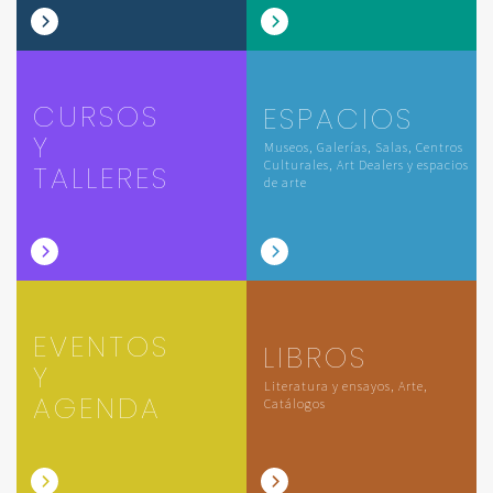
CURSOS
ESPACIOS
Y
Museos, Galerías, Salas, Centros
Culturales, Art Dealers y espacios
TALLERES
de arte
EVENTOS
LIBROS
Y
Literatura y ensayos, Arte,
AGENDA
Catálogos