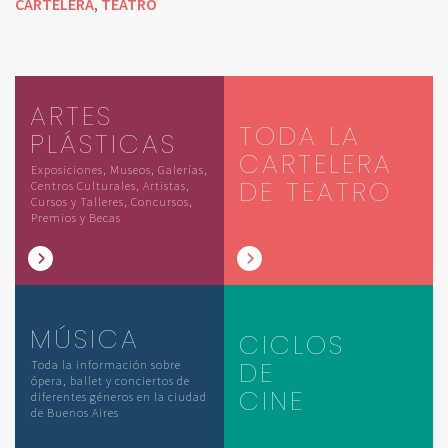
CARTELERA
TEATRO
,
ARTES
TODA LA
PLÁSTICAS
CARTELERA
Exposiciones, Museos, Galerías,
DE TEATRO
Centros Culturales, Artistas,
Cursos y Talleres, Concursos,
Premios y Becas
MÚSICA
CICLOS
DE
Toda la información sobre
ópera, ballet y conciertos de
CINE
diferentes géneros en la ciudad
de Buenos Aires