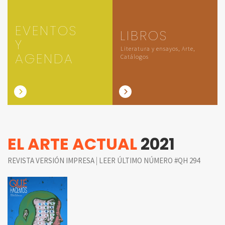
EVENTOS
LIBROS
Y
Literatura y ensayos, Arte,
AGENDA
Catálogos
EL ARTE ACTUAL
2021
|
REVISTA VERSIÓN IMPRESA
LEER ÚLTIMO NÚMERO #QH 294