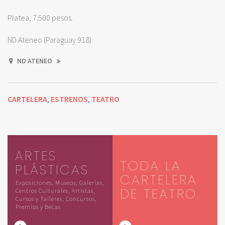
Platea, 7.500 pesos.
ND Ateneo (Paraguay 918).
ND ATENEO
CARTELERA
ESTRENOS
TEATRO
,
,
ARTES
TODA LA
PLÁSTICAS
CARTELERA
Exposiciones, Museos, Galerías,
DE TEATRO
Centros Culturales, Artistas,
Cursos y Talleres, Concursos,
Premios y Becas