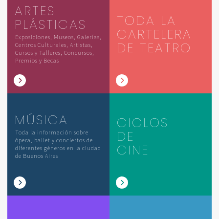
ARTES
TODA LA
PLÁSTICAS
CARTELERA
Exposiciones, Museos, Galerías,
DE TEATRO
Centros Culturales, Artistas,
Cursos y Talleres, Concursos,
Premios y Becas
MÚSICA
CICLOS
DE
Toda la información sobre
ópera, ballet y conciertos de
CINE
diferentes géneros en la ciudad
de Buenos Aires