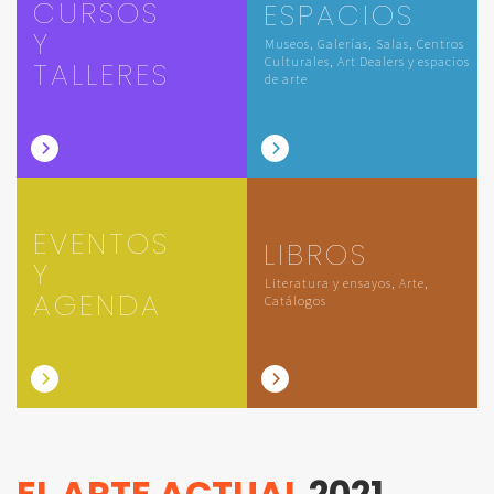
CURSOS
ESPACIOS
Y
Museos, Galerías, Salas, Centros
Culturales, Art Dealers y espacios
TALLERES
de arte
EVENTOS
LIBROS
Y
Literatura y ensayos, Arte,
AGENDA
Catálogos
EL ARTE ACTUAL
2021