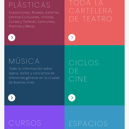
TODA LA
PLÁSTICAS
CARTELERA
Exposiciones, Museos, Galerías,
DE TEATRO
Centros Culturales, Artistas,
Cursos y Talleres, Concursos,
Premios y Becas
MÚSICA
CICLOS
DE
Toda la información sobre
ópera, ballet y conciertos de
CINE
diferentes géneros en la ciudad
de Buenos Aires
CURSOS
ESPACIOS