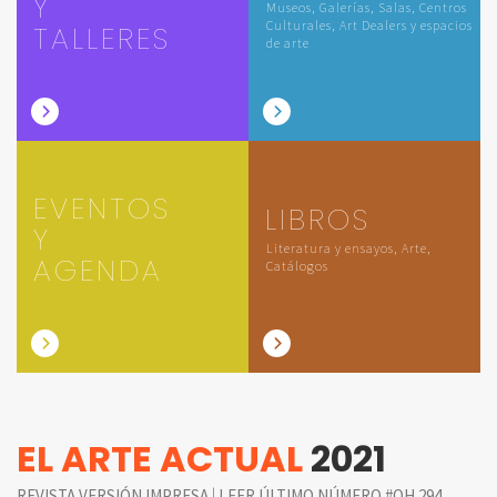
Y
Museos, Galerías, Salas, Centros
Culturales, Art Dealers y espacios
TALLERES
de arte
EVENTOS
LIBROS
Y
Literatura y ensayos, Arte,
AGENDA
Catálogos
EL ARTE ACTUAL
2021
|
REVISTA VERSIÓN IMPRESA
LEER ÚLTIMO NÚMERO #QH 294