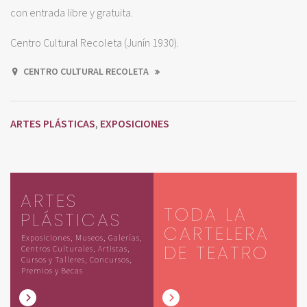
con entrada libre y gratuita.
Centro Cultural Recoleta (Junín 1930).
CENTRO CULTURAL RECOLETA
ARTES PLÁSTICAS
EXPOSICIONES
,
ARTES
TODA LA
PLÁSTICAS
CARTELERA
Exposiciones, Museos, Galerías,
DE TEATRO
Centros Culturales, Artistas,
Cursos y Talleres, Concursos,
Premios y Becas