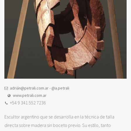
adrián@petrali.com.ar - @a.petrali
www.petrali.com.ar
+54 9 341 552 7236
Escultor argentino que se desarrolla en la técnica de talla
directa sobre madera sin boceto previo. Su estilo, tanto