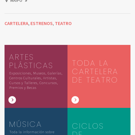
MAIPO
CARTELERA
ESTRENOS
TEATRO
,
,
ARTES
TODA LA
PLÁSTICAS
CARTELERA
Exposiciones, Museos, Galerías,
DE TEATRO
Centros Culturales, Artistas,
Cursos y Talleres, Concursos,
Premios y Becas
MÚSICA
CICLOS
DE
Toda la información sobre