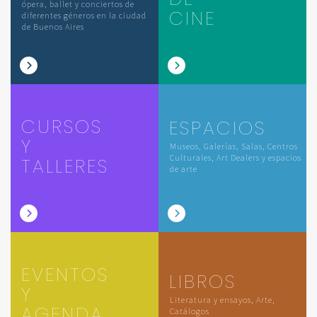
ópera, ballet y conciertos de
CINE
diferentes géneros en la ciudad
de Buenos Aires
CURSOS
ESPACIOS
Y
Museos, Galerías, Salas, Centros
Culturales, Art Dealers y espacios
TALLERES
de arte
EVENTOS
LIBROS
Y
Literatura y ensayos, Arte,
AGENDA
Catálogos