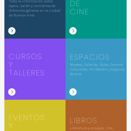
DE
Toda la información sobre
ópera, ballet y conciertos de
CINE
diferentes géneros en la ciudad
de Buenos Aires
CURSOS
ESPACIOS
Y
Museos, Galerías, Salas, Centros
Culturales, Art Dealers y espacios
TALLERES
de arte
EVENTOS
LIBROS
Y
Literatura y ensayos, Arte,