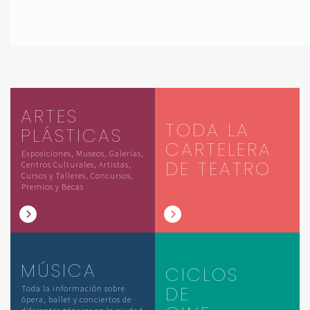
ARTES
TODA LA
PLÁSTICAS
CARTELERA
Exposiciones, Museos, Galerías,
DE TEATRO
Centros Culturales, Artistas,
Cursos y Talleres, Concursos,
Premios y Becas
MÚSICA
CICLOS
DE
Toda la información sobre
ópera, ballet y conciertos de