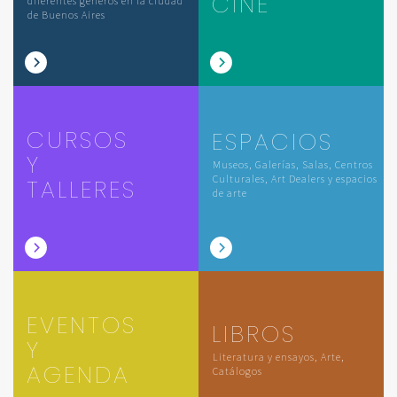
CINE
diferentes géneros en la ciudad
de Buenos Aires
CURSOS
ESPACIOS
Y
Museos, Galerías, Salas, Centros
Culturales, Art Dealers y espacios
TALLERES
de arte
EVENTOS
LIBROS
Y
Literatura y ensayos, Arte,
AGENDA
Catálogos