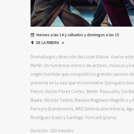
Viernes a las 14 y sábados y domingos a las 15
DE LA RIBERA
Dramaturgia y dirección de Lizzie Waisse. Vuelve est
Martín. Un numeroso elenco de actores, músicos y bai
origen humilde que conquistó los grandes salones del
presenta en la sala que el inolvidable Quinquela don
Peloni, Nacho Perez Cortez, Belén Pascualini, Sol B
Basile, Nicolás Tadioli, Mariano Magniano Magnífico y 
Ferreyra (bandoneón), ARO (síntesis electrónica), Ag
Rodríguez (bajo) y Santiago Torricelli (piano).
Duración: 100 minutos.