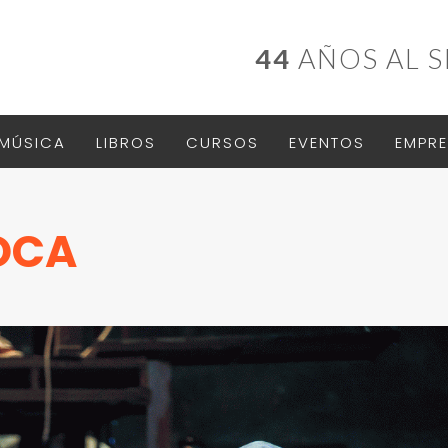
44
AÑOS AL S
MÚSICA
LIBROS
CURSOS
EVENTOS
EMPRE
BOCA