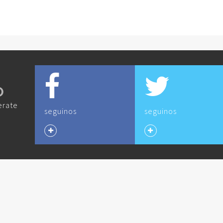
O
erate
seguinos
seguinos