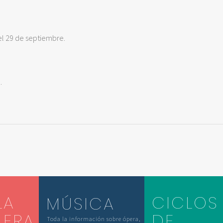
 el 29 de septiembre.
.
LA
CICLOS
MÚSICA
LERA
DE
Toda la información sobre ópera,