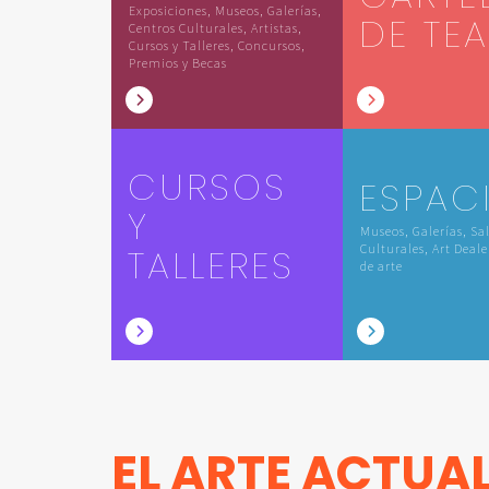
Exposiciones, Museos, Galerías,
DE TE
Centros Culturales, Artistas,
Cursos y Talleres, Concursos,
Premios y Becas
CURSOS
ESPAC
Y
Museos, Galerías, Sa
TALLERES
Culturales, Art Deale
de arte
EL ARTE ACTUA