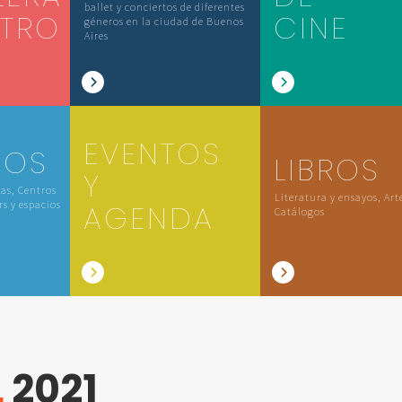
ballet y conciertos de diferentes
ATRO
CINE
géneros en la ciudad de Buenos
Aires
EVENTOS
IOS
LIBROS
Y
las, Centros
Literatura y ensayos, Art
rs y espacios
AGENDA
Catálogos
L
2021