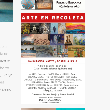
quela
sta de
Boca
se
oberto
, Evelyn
ora
, Máximo