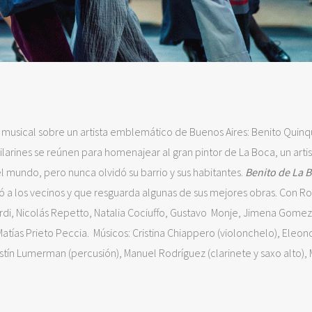
e musical sobre un artista emblemático de Buenos Aires: Benito Quin
larines se reúnen para homenajear al gran pintor de La Boca, un arti
 mundo, pero nunca olvidó su barrio y sus habitantes.
Benito de La 
ó a los vecinos y que resguarda algunas de sus mejores obras. Con R
ardi, Nicolás Repetto, Natalia Cociuffo, Gustavo Monje, Jimena Gomez
Matías Prieto Peccia. Músicos: Cristina Chiappero (violonchelo), Eleon
ustín Lumerman (percusión), Manuel Rodríguez (clarinete y saxo alto)