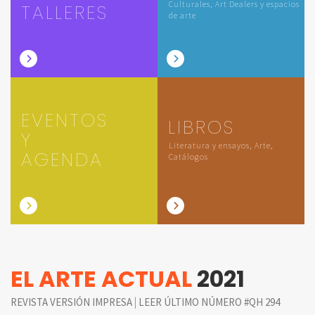
Culturales, Art Dealers y espacios
TALLERES
de arte
EVENTOS
LIBROS
Y
Literatura y ensayos, Arte,
AGENDA
Catálogos
EL ARTE ACTUAL
2021
|
REVISTA VERSIÓN IMPRESA
LEER ÚLTIMO NÚMERO #QH 294