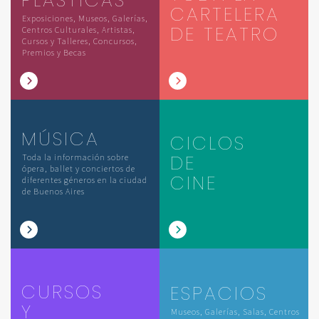
CARTELERA
Exposiciones, Museos, Galerías,
DE TEATRO
Centros Culturales, Artistas,
Cursos y Talleres, Concursos,
Premios y Becas
MÚSICA
CICLOS
DE
Toda la información sobre
ópera, ballet y conciertos de
CINE
diferentes géneros en la ciudad
de Buenos Aires
CURSOS
ESPACIOS
Y
Museos, Galerías, Salas, Centros