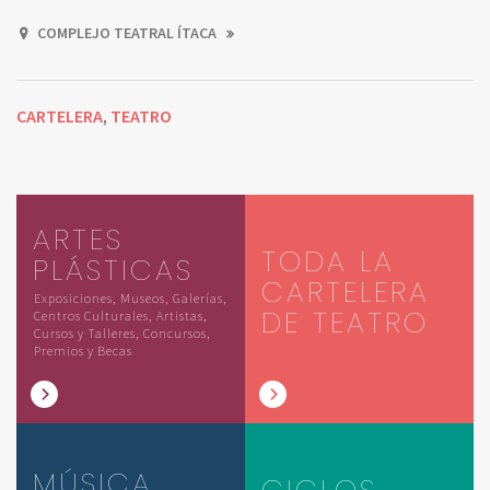
COMPLEJO TEATRAL ÍTACA
CARTELERA
TEATRO
,
ARTES
TODA LA
PLÁSTICAS
CARTELERA
Exposiciones, Museos, Galerías,
DE TEATRO
Centros Culturales, Artistas,
Cursos y Talleres, Concursos,
Premios y Becas
MÚSICA
CICLOS