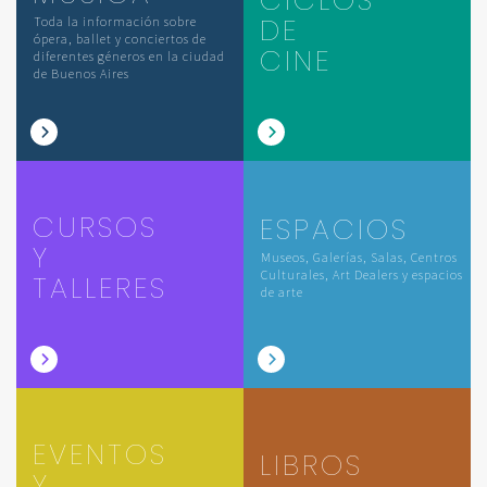
DE
Toda la información sobre
ópera, ballet y conciertos de
CINE
diferentes géneros en la ciudad
de Buenos Aires
CURSOS
ESPACIOS
Y
Museos, Galerías, Salas, Centros
Culturales, Art Dealers y espacios
TALLERES
de arte
EVENTOS
LIBROS
Y