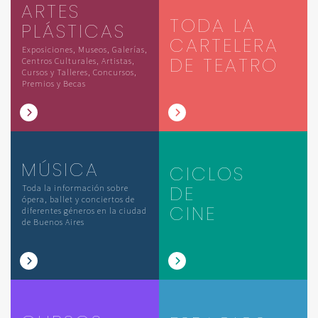
ARTES
TODA LA
PLÁSTICAS
CARTELERA
Exposiciones, Museos, Galerías,
DE TEATRO
Centros Culturales, Artistas,
Cursos y Talleres, Concursos,
Premios y Becas
MÚSICA
CICLOS
DE
Toda la información sobre
ópera, ballet y conciertos de
CINE
diferentes géneros en la ciudad
de Buenos Aires