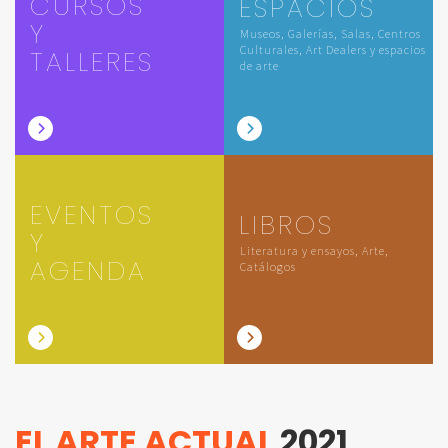
CURSOS
ESPACIOS
Y
Museos, Galerías, Salas, Centros
Culturales, Art Dealers y espacios
TALLERES
de arte
EVENTOS
LIBROS
Y
Literatura y ensayos, Arte,
AGENDA
Catálogos
EL ARTE ACTUAL
2021