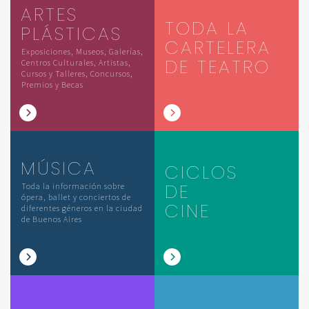
ARTES
TODA LA
PLÁSTICAS
CARTELERA
Exposiciones, Museos, Galerías,
DE TEATRO
Centros Culturales, Artistas,
Cursos y Talleres, Concursos,
Premios y Becas
MÚSICA
CICLOS
DE
Toda la información sobre
ópera, ballet y conciertos de
CINE
diferentes géneros en la ciudad
de Buenos Aires