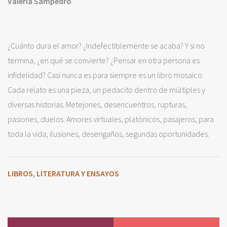
Valeria Sampedro
¿Cuánto dura el amor? ¿Indefectiblemente se acaba? Y si no
termina, ¿en qué se convierte? ¿Pensar en otra persona es
infidelidad? Casi nunca es para siempre es un libro mosaico.
Cada relato es una pieza, un pedacito dentro de múltiples y
diversas historias. Metejones, desencuentros, rupturas,
pasiones, duelos. Amores virtuales, platónicos, pasajeros, para
toda la vida; ilusiones, desengaños, segundas oportunidades.
LIBROS
LITERATURA Y ENSAYOS
,