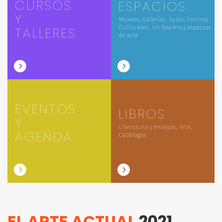
CURSOS
ESPACIOS
Y
Museos, Galerías, Salas, Centros
Culturales, Art Dealers y espacios
TALLERES
de arte
EVENTOS
LIBROS
Y
Literatura y ensayos, Arte,
AGENDA
Catálogos
EL ARTE ACTUAL
2021