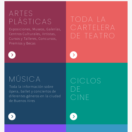
ARTES
TODA LA
PLÁSTICAS
CARTELERA
Exposiciones, Museos, Galerías,
DE TEATRO
Centros Culturales, Artistas,
Cursos y Talleres, Concursos,
Premios y Becas
MÚSICA
CICLOS
DE
Toda la información sobre
ópera, ballet y conciertos de
CINE
diferentes géneros en la ciudad
de Buenos Aires