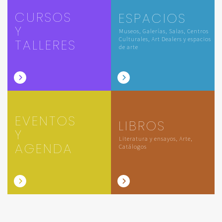
CURSOS
ESPACIOS
Y
Museos, Galerías, Salas, Centros
Culturales, Art Dealers y espacios
TALLERES
de arte
EVENTOS
LIBROS
Y
Literatura y ensayos, Arte,
AGENDA
Catálogos