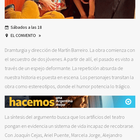
Sábados a las 18
EL CONVENTO
Dramturgia y dirección de Martín Barreiro. La obra comienza con
el secuestro de dos jóvenes. A partir de allí, el pasado es visto a
través de un espejo deformante. La repetición absurda de
nuestra historia es puesta en escena. Los personajes transitan la
obra como estereotipos, donde el humor potencia lo trágico.
La síntesis del argumento busca que los artificios del teatro
pongan en evidencia un sistema de vida incapaz de recobrarse.
Con Joaquín Cejas, Ariel Puente, Marcela Jorge, Alejandro