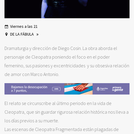
Viernes a las 21
DE LA FÁBULA
Dramaturgia y dirección de Diego Cosin. La obra aborda el
personaje de Cleopatra poniendo el foco en el poder
femenino, sus pasiones y excentricidades y su obsesiva relación
de amor con Marco Antonio.
El relato se circunscribe al último periodo en la vida de
Cleopatra, que sin guardar rigurosa relación histórica nos lleva a
los días previos a su muerte.
Las escenas de Cleopatra Fragmentada están plagadas de