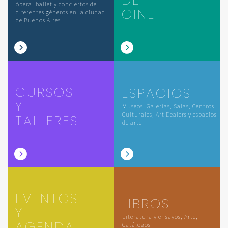
ópera, ballet y conciertos de
CINE
diferentes géneros en la ciudad
de Buenos Aires
CURSOS
ESPACIOS
Y
Museos, Galerías, Salas, Centros
Culturales, Art Dealers y espacios
TALLERES
de arte
EVENTOS
LIBROS
Y
Literatura y ensayos, Arte,
AGENDA
Catálogos