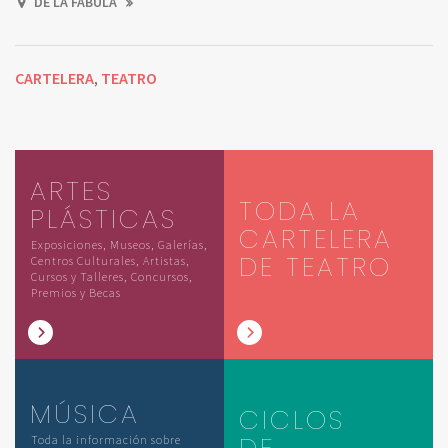
DE LA FÁBULA
CARTELERA
TEATRO
,
ARTES
TODA LA
PLÁSTICAS
CARTELERA
Exposiciones, Museos, Galerías,
DE TEATRO
Centros Culturales, Artistas,
Cursos y Talleres, Concursos,
Premios y Becas
MÚSICA
CICLOS
DE
Toda la información sobre