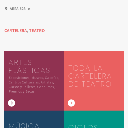
AREA 623
CARTELERA
TEATRO
,
ARTES
TODA LA
PLÁSTICAS
CARTELERA
Exposiciones, Museos, Galerías,
DE TEATRO
Centros Culturales, Artistas,
Cursos y Talleres, Concursos,
Premios y Becas
MÚSICA
CICLOS