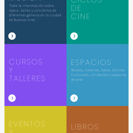
DE
Toda la información sobre
ópera, ballet y conciertos de
CINE
diferentes géneros en la ciudad
de Buenos Aires
CURSOS
ESPACIOS
Y
Museos, Galerías, Salas, Centros
Culturales, Art Dealers y espacios
TALLERES
de arte
EVENTOS
LIBROS
Y